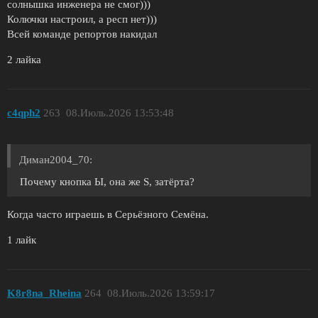
солнышка инженера не смог)))
Колючки настроил, а респ нет)))
Всей команде репортов накидал
2 лайка
c4qph2
263
08.Июль.2026 13:53:48
Диман2004_70:
Почему кнопка Ы, она же S, затёрта?
Когда часто играешь в Серьёзного Семёна.
1 лайк
K8r8na_Rheina
264
08.Июль.2026 13:59:17