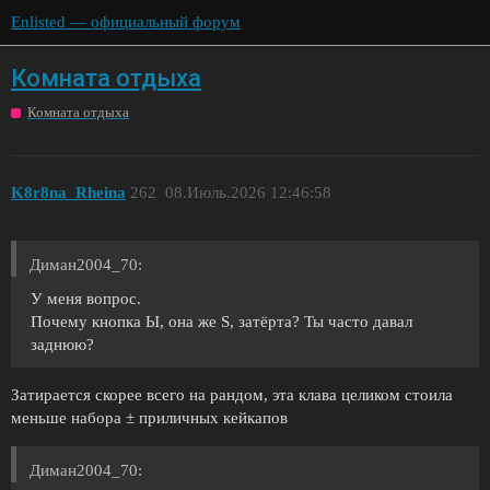
Enlisted — официальный форум
Комната отдыха
Комната отдыха
K8r8na_Rheina
262
08.Июль.2026 12:46:58
Диман2004_70:
У меня вопрос.
Почему кнопка Ы, она же S, затёрта? Ты часто давал
заднюю?
Затирается скорее всего на рандом, эта клава целиком стоила
меньше набора ± приличных кейкапов
Диман2004_70: