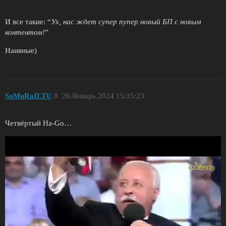
И все такие: “
Ух, нас ждет супер пупер новый БП с новым
контентом!
”
Наивные)
SaMuRaILTU
8
26.Январь.2024 15:35:23
Четвёртый Ha-Go…