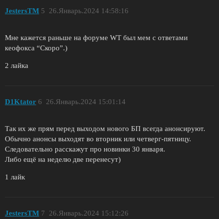
JestersTM
5
26.Январь.2024 14:58:16
Мне кажется раньше на форуме WT был мем с ответами
кеофокса “Скоро”.)
2 лайка
D1Ktator
6
26.Январь.2024 15:01:14
Так их же прям перед выходом нового БП всегда анонсируют.
Обычно анонсы выходят во вторник или четверг-пятницу.
Следовательно расскажут про новинки 30 января.
Либо ещё на неделю две перенесут)
1 лайк
JestersTM
7
26.Январь.2024 15:12:26