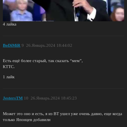
4 лайка
BoDiMiR
9
26.Январь.2024 18:44:02
Есть ещё более старый, так сказать “мем”,
КТТС.
1 лайк
JestersTM
10
26.Январь.2024 18:45:23
Может это оно и есть, я из ВТ ушел уже очень давно, еще когда
только Японцев добавили