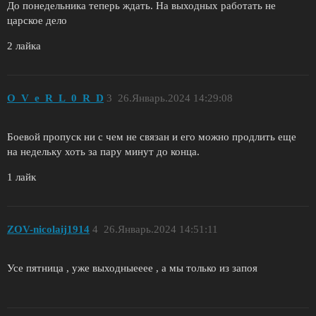
До понедельника теперь ждать. На выходных работать не
царское дело
2 лайка
O_V_e_R_L_0_R_D
3
26.Январь.2024 14:29:08
Боевой пропуск ни с чем не связан и его можно продлить еще
на недельку хоть за пару минут до конца.
1 лайк
ZОV-nicolaij1914
4
26.Январь.2024 14:51:11
Усе пятница , уже выходныееее , а мы только из запоя