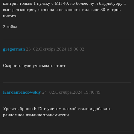
контрят только 1 пульку с МП 40, не более, ну и быдлобуеру 1
выстрел контрят, хотя она и не ваншотит дальше 30 метров
никого.
2 лайка
gregerman
23
02.Октябрь.2024 19:06:02
Скорость пули учитывать стоит
KardanScadowskiy
24
02.Октябрь.2024 19:40:49
Урезать броню КТХ с учетом плохой стали и добавить
рандомное ломание трансмиссии