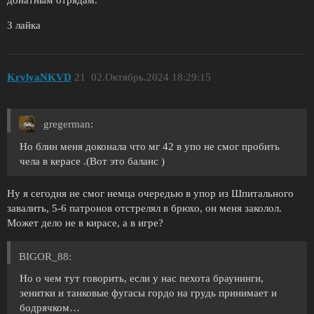
3 лайка
KrylyaNKVD
21
02.Октябрь.2024 18:29:15
gregerman:
Но блин меня доконала что мг 42 в упо не смог пробить
чела в керасе .(Вот это баланс )
Ну я сегодня не смог немца очередью в упор из Шпитального
завалить, 5-6 патронов отстрелял в брюхо, он меня заколол.
Может дело не в кирасе, а в игре?
BIGOR_88:
Но о чем тут говорить, если у нас пехота браунинги,
зенитки и танковые фугасы гордо на грудь принимает и
бодрячком…