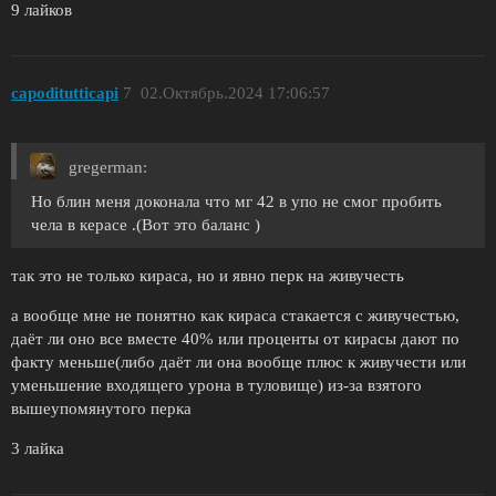
9 лайков
сароdituttiсарi
7
02.Октябрь.2024 17:06:57
gregerman:
Но блин меня доконала что мг 42 в упо не смог пробить
чела в керасе .(Вот это баланс )
так это не только кираса, но и явно перк на живучесть
а вообще мне не понятно как кираса стакается с живучестью,
даёт ли оно все вместе 40% или проценты от кирасы дают по
факту меньше(либо даёт ли она вообще плюс к живучести или
уменьшение входящего урона в туловище) из-за взятого
вышеупомянутого перка
3 лайка