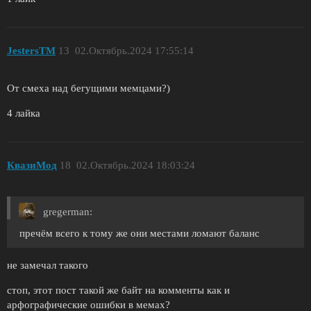
JestersTM
13
02.Октябрь.2024 17:55:14
От смеха над бегущими мемцами?)
4 лайка
КвазиМод
18
02.Октябрь.2024 18:03:24
gregerman:
пречём всего к тому же они местами ломают баланс
не замечал такого
стоп, этот пост такой же байт на комменты как и
арфографические ошибки в мемах?