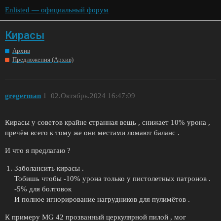
Enlisted — официальный форум
Кирасы
Архив
Предложения (Архив)
gregerman
1
02.Октябрь.2024 16:47:09
Кирасы у советов крайне странная вещь , снижает 10% урона ,
пречём всего к тому же они местами ломают баланс .
И что я предлагаю ?
Заболансить кирасы .
Тобишь чтобы -10% урона только у пистолетных патронов .
-5% для болтовок
И полное игнорирование нагрудников для пулимётов .
К примеру MG 42 прозванный церкулярной пилой , мог