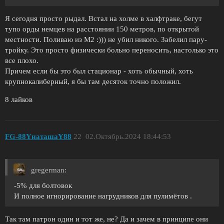
Я сегодня просто рыдал. Встал на холме в халфтраке, бегут
тупо орды немцев на расстоянии 150 метров, по открытой
местности. Поливаю из М2 :))) не убил никого. Забелил пару-
тройку. Это просто физически больно переносить, настолько это
все плохо.
Причем если бы это был стационар - хоть обычный, хоть
крупнокалиберный, я бы там десяток точно положил.
8 лайков
FG-88YнаташаY88
22
02.Октябрь.2024 18:44:53
gregerman:
-5% для болтовок
И полное игнорирование нагрудников для пулимётов .
Так там патрон один и тот же, не? Да и зачем в принципе они