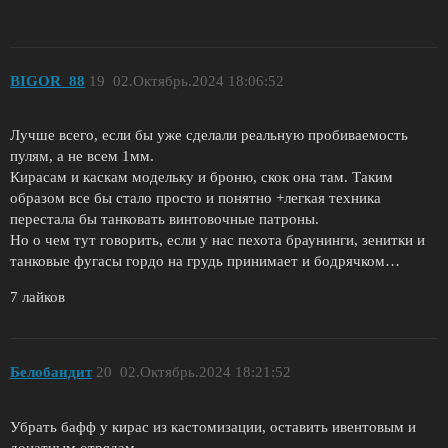
BIGOR_88
19
02.Октябрь.2024 18:06:52
Лучше всего, если бы уже сделали реальную пробиваемость
пулям, а не всем 1мм.
Кирасам и каскам модельку и броню, скок она там. Таким
образом все бы стало просто и понятно +легкая техника
перестала бы танковать винтовочные патроны.
Но о чем тут говорить, если у нас пехота браунинги, зенитки и
танковые фугасы гордо на грудь принимает и бодрячком…
7 лайков
Белобандит
20
02.Октябрь.2024 18:21:52
Убрать бафф у кирас из кастомизации, оставить ивентовым и
донатным отрядам.