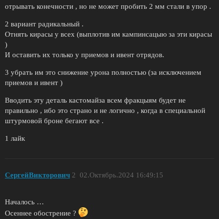
отрывать конечности , но не может пробить 2 мм стали в упор .
2 вариант радикальный .
Отнять кирасы у всех (выплотив им кампинсацыю за эти кирасы
)
И оставить их только у приемов и ивент отрядов.
3 убрать им это снижение урона полностью (за исключением
приемов и ивент )
Вводить эту деталь кастомайза всем фракцыям будет не
правильно , ибо это страно и не логично , когда в специальной
штурмовой броне бегают все .
1 лайк
СeргeйВикторович
2
02.Октябрь.2024 16:49:15
Началось …
Осеннее обострение ?