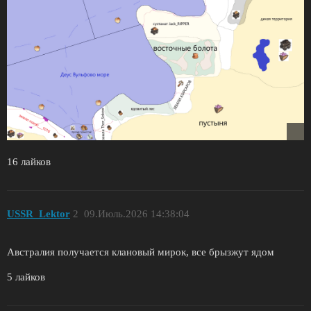
16 лайков
USSR_Lektor
2
09.Июль.2026 14:38:04
Австралия получается клановый мирок, все брызжут ядом
5 лайков