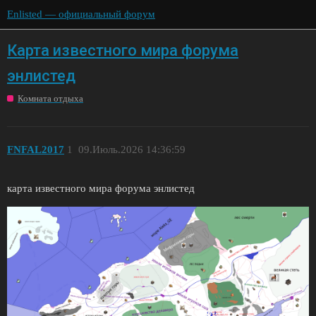
Enlisted — официальный форум
Карта известного мира форума
энлистед
Комната отдыха
FNFAL2017
1
09.Июль.2026 14:36:59
карта известного мира форума энлистед