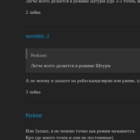
Легче всего делается в режиме Штурм (где 3-5 точек, к
2 лайка
sovetskiy_1
Perkont:
Легче всего делается в режиме Штурм
А по моему в захвате на рейхсканцелярии или ржеве, г
3 лайка
Perkont
Или Захват, я не помню точно как режим называется.
Крч где много точек и они не постоянные)