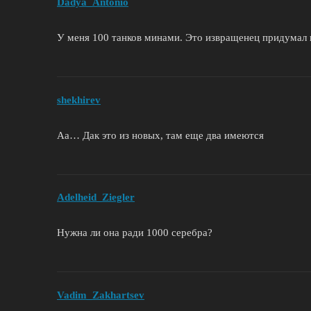
Dadya_Antonio
У меня 100 танков минами. Это извращенец придумал 
shekhirev
Аа… Дак это из новых, там еще два имеются
Adelheid_Ziegler
Нужна ли она ради 1000 серебра?
Vadim_Zakhartsev