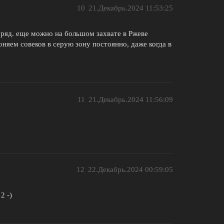
10
21.Декабрь.2024 11:53:25
й ряд. еще можно на большом захвате в Ржеве
оняем совеков в серую зону постоянно, даже когда в
11
21.Декабрь.2024 11:56:09
12
22.Декабрь.2024 00:59:05
2 -)