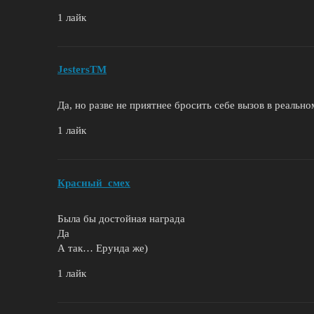
1 лайк
JestersTM
Да, но разве не приятнее бросить себе вызов в реальн
1 лайк
Красный_смех
Была бы достойная награда
Да
А так… Ерунда же)
1 лайк