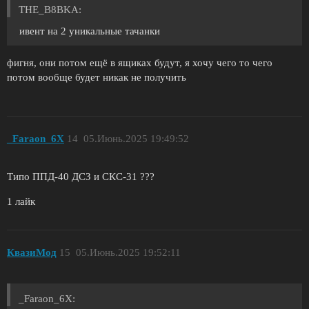
THE_B8BKA:
ивент на 2 уникальные тачанки
фигня, они потом ещё в ящиках будут, я хочу чего то чего
потом вообще будет никак не получить
_Faraon_6X
14
05.Июнь.2025 19:49:52
Типо ППД-40 ДСЗ и СКС-31 ???
1 лайк
КвазиМод
15
05.Июнь.2025 19:52:11
_Faraon_6X: