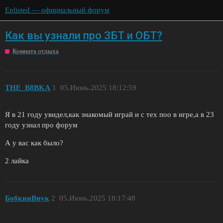
Enlisted — официальный форум
Как вы узнали про ЗБТ и ОБТ?
Комната отдыха
THE_B8BKA
1
05.Июнь.2025 18:12:59
Я в 21 году увидел,как знакомый играй и с тех поо в игре,а в 23
году узнал про форум
А у вас как было?
2 лайка
БобкинВнук
2
05.Июнь.2025 18:17:48