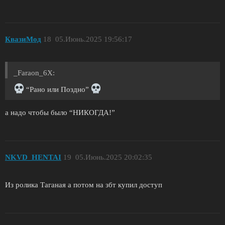
КвазиМод
18
05.Июнь.2025 19:56:17
_Faraon_6X:
“Рано или Поздно”
а надо чтобы было “НИКОГДА!”
NKVD_HENTAI
19
05.Июнь.2025 20:02:35
Из ролика Таганая а потом на збт купил доступ