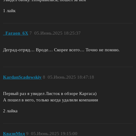
1 лайк
_Faraon_6X
7
05.Июнь.2025 18:25:37
Деград-отряд… Вроде… Скорее всего… Точно не помню.
KardanScadowskiy
8
05.Июнь.2025 18:47:18
Первый раз я увидел Листок в обзоре Каргаса)
А пошел в него, только когда удалили компании
2 лайка
КвазиМод
9
05.Июнь.2025 19:15:00