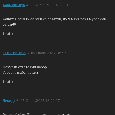
БобкинВнук
4
05.Июнь.2025 18:20:07
Хочется ломать об колено советов, но у меня пока мусорный
сетап😂
1 лайк
THE_B8BKA
5
05.Июнь.2025 18:21:22
Покупай стартовый набор
Говорят имба лютая)
1 лайк
Декард
6
05.Июнь.2025 18:22:07
Увидел бабку. Понравилась, пошел за ней