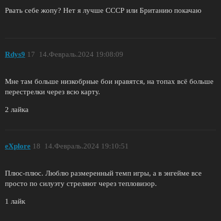
Рвать себе жопу? Нет я лучше СССР или Британию покачаю
Rdys9
17
14.Февраль.2024 19:08:09
Мне там больше низкобрные бои нравятся, на топах всё больше
перестрелки через всю карту.
2 лайка
eXplore
18
14.Февраль.2024 19:10:51
Плюс-плюс. Люблю размеренный темп игры, а в энгейме все
просто по силуэту стреляют через тепловизор.
1 лайк