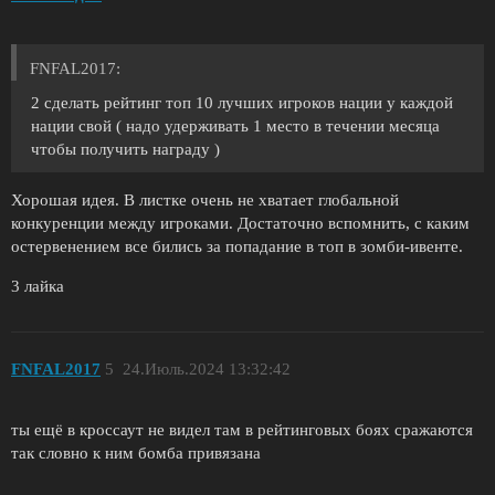
FNFAL2017:
2 сделать рейтинг топ 10 лучших игроков нации у каждой
нации свой ( надо удерживать 1 место в течении месяца
чтобы получить награду )
Хорошая идея. В листке очень не хватает глобальной
конкуренции между игроками. Достаточно вспомнить, с каким
остервенением все бились за попадание в топ в зомби-ивенте.
3 лайка
FNFAL2017
5
24.Июль.2024 13:32:42
ты ещё в кроссаут не видел там в рейтинговых боях сражаются
так словно к ним бомба привязана