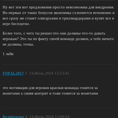
Ну вот эти вот предложения просто невозможны для внедрения.
Во-первых от таких бонусов экономика схлопнется мгновенно и
все сразу же станет олигархами и триллиардерами и купят все в
игре бесплатно.
Более того, с чего ты решил что они должны что-то давать
игрокам? Это ты по факту своей команде должен, а тебе ничего
не должны, точка.
1 лайк
FNFAL2017
3
24.Июль.2024 12:53:45
это мотивация для игроков красная команда гонится за
монетами а синяя контрит и тоже гонится за монетами
Белобандит
4
24.Июль.2024 13:09:54