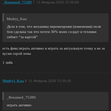
_Renamed_75389
7
11.Февраль.2026 15:36:04
Mudryj_Kaa:
Дело в том, что механика перемещения (изменения) поля
боя сделана так что почти 30% моих солдат и техники
гибнет “за картой”
есть фикс:играть активно и играть за актуальную точку а не за
куски серой зоны
1 лайк
Mudryj_Kaa
8
11.Февраль.2026 15:39:10
_Renamed_75389:
играть активно