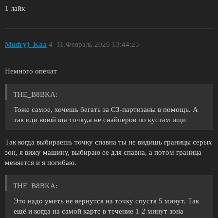
1 лайк
Mudryj_Kaa
4
11.Февраль.2026 13:44:25
Немного опечат
THE_B8BKA:
Тоже самое, хочешь бегать за СЗ-партизаны в помощь. А
так иди воюй ща точку,а не снайперов по кустам ищи
Так когда выбираешь точку спавна ты не видишь границы серых
зон, я вижу машину, выбираю ее для спавна, а потом граница
меняется и я погибаю.
THE_B8BKA:
Это надо уметь не вернутся на точку спустя 5 минут. Так
ещё и когда на самой карте в течение 1-2 минут зона