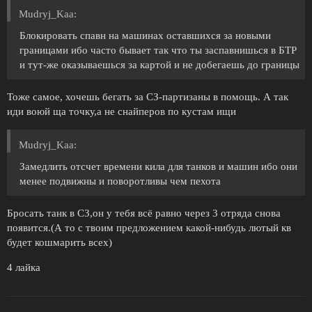
Mudryj_Kaa:
Блокировать спавн на машинах оставшихся за новыми
границами ибо часто бывает так что ты заспавнишься в БТР
и тут-же оказываешься за картой и не добегаешь до границы
Тоже самое, хочешь бегать за СЗ-партизаны в помощь. А так
иди воюй ща точку,а не снайперов по кустам ищи
Mudryj_Kaa:
Замедлить отсчет времени кила для танков и машин ибо они
менее подвижны и поворотливы чем пехота
Бросать танк в СЗ,он у тебя всё равно через 3 отряда снова
появится.(А то с твоим предложением какой-нибудь лютый кв
будет кошмарить всех)
4 лайка