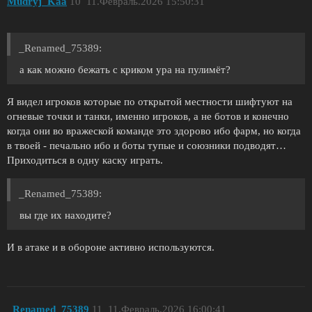
Mudryj_Kaa
10
11.Февраль.2026 15:50:31
_Renamed_75389:
а как можно бежать с криком ура на пулимёт?
Я видел игроков которые по открытой местности шифтуют на
огневые точки и танки, именно игроков, а не ботов и конечно
когда они во вражеской команде это здорово ибо фарм, но когда
в твоей - печально ибо и боты тупые и союзники подводят…
Приходиться в одну каску играть.
_Renamed_75389:
вы где их находите?
И в атаке и в обороне активно используются.
_Renamed_75389
11
11.Февраль.2026 16:00:41