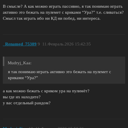
В смысле? А как можно играть пассивно, я так понимаю играть
активно это бежать на пулемет с криками “Ура?” т.е. сливаться?
Смысл так играть ибо ни КД ни побед, ни интереса.
_Renamed_75389
9
11.Февраль.2026 15:42:35
Mudryj_Kaa:
я так понимаю играть активно это бежать на пулемет с
криками “Ура?”
а как можно бежать с криком ура на пулимёт?
вы где их находите?
у вас отдельный рандом?