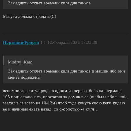
Замедлить отсчет времени кила для танков
Мазута должна страдать(С)
ПортянкиФрирен
14
12.Февраль.2026 17:23:39
Mudryj_Kaa:
Замедлить отсчет времени кила для танков и машин ибо они
менее подвижны
вспомнилась ситуация, я в одном из первых боёв на шермане
105 подъезжаю к сз, проезжаю за домик в сз (он был небольшой,
заехал в сз всего на 10-12м) чтоб туда кинуть свою кегу, кидаю
её и начинаю ехать назад, со скоростью -4 км/ч…