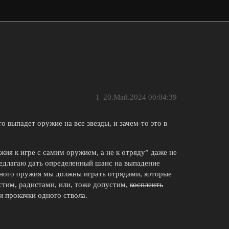
1
20.Май.2024 00:04:39
о выпадет оружие на все звезды, и зачем-то это в
жия к игре с самим оружием, а не к отряду” даже не
редлагаю дать определенный шанс на выпадение
ного оружия мы должны играть отрядами, которые
устим, радистами, или, тоже допустим,
косплеить
 прокачки одного ствола.