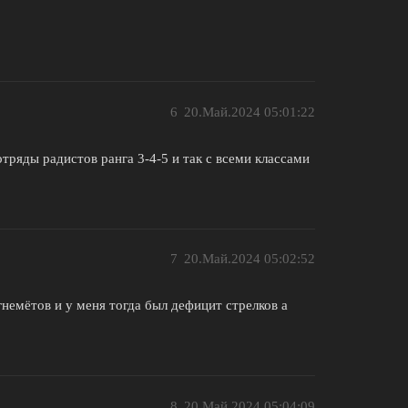
6
20.Май.2024 05:01:22
ряды радистов ранга 3-4-5 и так с всеми классами
7
20.Май.2024 05:02:52
немётов и у меня тогда был дефицит стрелков а
8
20.Май.2024 05:04:09