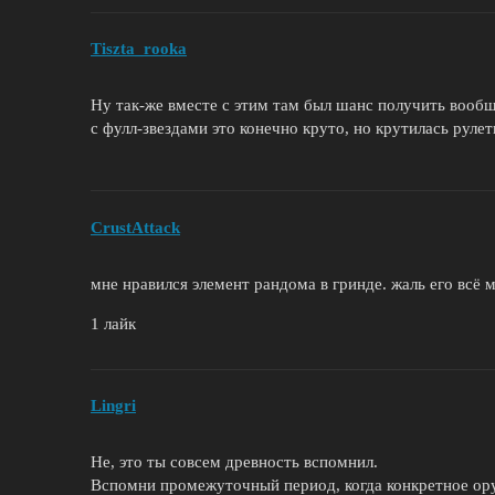
Tiszta_rooka
Ну так-же вместе с этим там был шанс получить вообще
с фулл-звездами это конечно круто, но крутилась руле
CrustAttack
мне нравился элемент рандома в гринде. жаль его всё
1 лайк
Lingri
Не, это ты совсем древность вспомнил.
Вспомни промежуточный период, когда конкретное ору