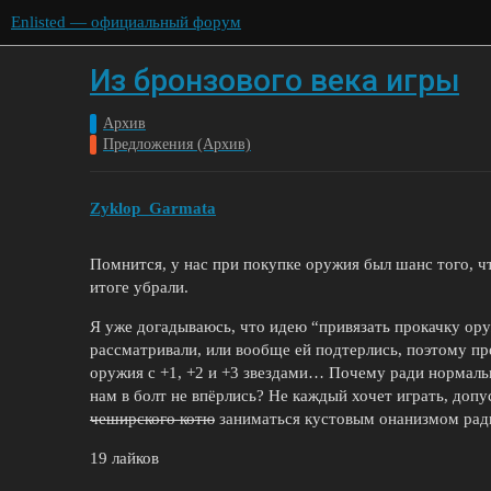
Enlisted — официальный форум
Из бронзового века игры
Архив
Предложения (Архив)
Zyklop_Garmata
Помнится, у нас при покупке оружия был шанс того, чт
итоге убрали.
Я уже догадываюсь, что идею “привязать прокачку ору
рассматривали, или вообще ей подтерлись, поэтому п
оружия с +1, +2 и +3 звездами… Почему ради нормаль
нам в болт не впëрлись? Не каждый хочет играть, доп
чеширского котю
заниматься кустовым онанизмом ради
19 лайков