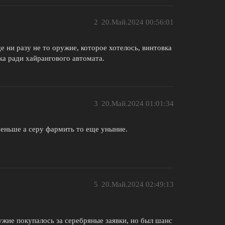
2
20.Май.2024 00:56:01
 ни разу не то оружие, которое хотелось, винтовка
тка ради хайрангового автомата.
3
20.Май.2024 01:01:34
 меньше а серу фармить то еще уныние.
5
20.Май.2024 02:49:13
жие покупалось за серебряные заявки, но был шанс