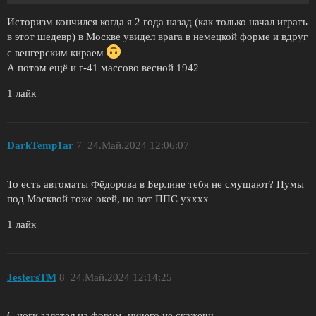
Историзм кончился когда я 2 года назад (как только начал играть
в этот шедевр) в Москве увидел врага в немецкой форме и вдруг
с венгерским кираем
А потом ещё и г-41 массово весной 1942
1 лайк
DarkTemp1ar
7
24.Май.2024 12:06:07
То есть автоматы Фёдорова в Берлине тебя не смущают? Пумы
под Москвой тоже окей, но вот ППС ухххх
1 лайк
JestersTM
8
24.Май.2024 12:14:25
С ноги залетел на форум, ничего не скажешь…