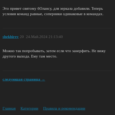
Это привет святому бОлансу, для зеркала добавили. Теперь
условия команд равные, соперники одинаковые в командах.
shekhirev
20
24.Май.2024 21:13:40
Можно так попробывать, затем если что занерфить. Не вижу
другого выхода. Ему там место.
следующая страница →
Главная
Категории
Правила и рекомендации