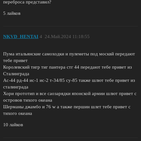
переброса представил?
5 лайков
NKVD_HENTAI
4
24.Май.2024 11:18:55
Пума итальянские самоходки и пулеметы под москвй передают
тебе привет
Королевский тигр тиг пантера стг 44 передают тебе привет из
Сталинграда
Ас-44 рд-44 ис-1 ис-2 т-34/85 су-85 также шлют тебе привет из
сталинграда
Хори прототип и все саозарядки японской армии шлют привет с
островов тихого океана
Шерманы джамбо и 76 w а также першин шлет тебе привет с
тихого океана
10 лайков