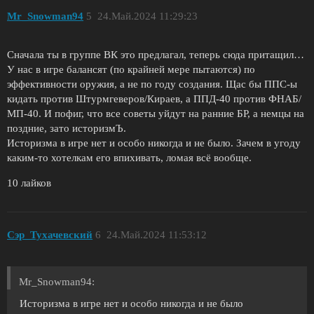
Mr_Snowman94
5
24.Май.2024 11:29:23
Сначала ты в группе ВК это предлагал, теперь сюда притащил…
У нас в игре балансят (по крайней мере пытаются) по
эффективности оружия, а не по году создания. Щас бы ППС-ы
кидать против Штурмгеверов/Кираев, а ППД-40 против ФНАБ/
МП-40. И пофиг, что все советы уйдут на ранние БР, а немцы на
поздние, зато историзмЪ.
Историзма в игре нет и особо никогда и не было. Зачем в угоду
каким-то хотелкам его впихивать, ломая всё вообще.
10 лайков
Сэр_Тухачевский
6
24.Май.2024 11:53:12
Mr_Snowman94:
Историзма в игре нет и особо никогда и не было