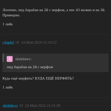
Логично, ппд барабан на 2й с нерфом, а ппс 43 можно и на 3й.
Примерно.
1 лайк
c4qph2
18
24.Май.2024 21:10:22
shekhirev:
ппд барабан на 2й с нерфом
Куда ещё нерфить? КУДА ЕЩЁ НЕРФИТЬ?
1 лайк
shekhirev
19
24.Май.2024 21:11:58