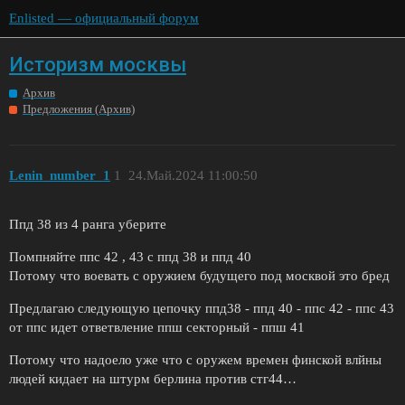
Enlisted — официальный форум
Историзм москвы
Архив
Предложения (Архив)
Lenin_number_1
1
24.Май.2024 11:00:50
Ппд 38 из 4 ранга уберите
Помпняйте ппс 42 , 43 с ппд 38 и ппд 40
Потому что воевать с оружием будущего под москвой это бред
Предлагаю следующую цепочку ппд38 - ппд 40 - ппс 42 - ппс 43
от ппс идет ответвление ппш секторный - ппш 41
Потому что надоело уже что с оружем времен финской влйны
людей кидает на штурм берлина против стг44…