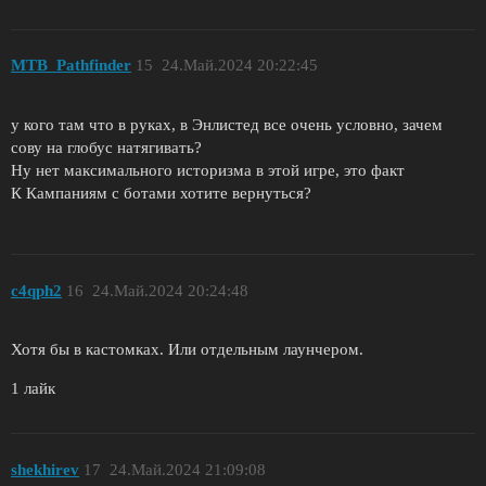
MTB_Pathfinder
15
24.Май.2024 20:22:45
у кого там что в руках, в Энлистед все очень условно, зачем
сову на глобус натягивать?
Ну нет максимального историзма в этой игре, это факт
К Кампаниям с ботами хотите вернуться?
c4qph2
16
24.Май.2024 20:24:48
Хотя бы в кастомках. Или отдельным лаунчером.
1 лайк
shekhirev
17
24.Май.2024 21:09:08