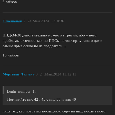
6 лайков
Ополченец
2
24.Май.2024 11:10:36
ППД-34/38 действительно можно на третий, ибо у него
проблемы с точностью, но ППСы на топтир… такого даже
самые ярые осиводы не предлагали…
15 лайков
Мёртвый_Тюлень
3
24.Май.2024 11:12:11
Lenin_number_1:
Помпняйте ппс 42 , 43 с ппд 38 и ппд 40
лица тех, кто потратил последнюю серу на них, после такого