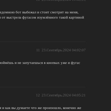
редомною бот выбежал и стоит смотрит на меня,
я от выстрела фугасом изумлённого такой картиной
11
23.Сентябрь.2024 04:02:07
поймёшь и не запутаешься в кнопках уже и фугас
12
23.Сентябрь.2024 04:05:21
я и как вы думаете что же произошло, конечно же