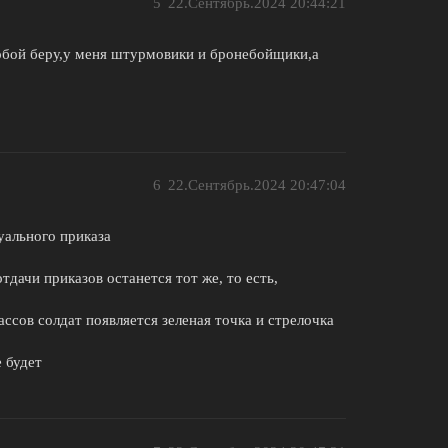
5
22.Сентябрь.2024 20:44:21
собой беру,у меня штурмовики и бронебойщики,а
6
22.Сентябрь.2024 20:47:04
уального приказа
дачи приказов останется тот же, то есть,
ассов солдат появляется зеленая точка и стрелочка
 будет