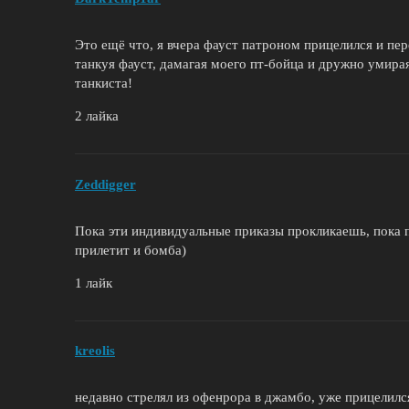
Это ещё что, я вчера фауст патроном прицелился и пе
танкуя фауст, дамагая моего пт-бойца и дружно умира
танкиста!
2 лайка
Zeddigger
Пока эти индивидуальные приказы прокликаешь, пока 
прилетит и бомба)
1 лайк
kreolis
недавно стрелял из офенрора в джамбо, уже прицелилс