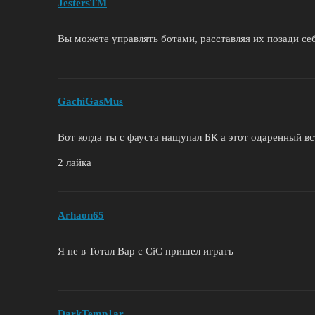
JestersTM
Вы можете управлять ботами, расставляя их позади се
GachiGasMus
Вот когда ты с фауста нащупал БК а этот одаренный вс
2 лайка
Arhaon65
Я не в Тотал Вар с CiC пришел играть
DarkTemp1ar