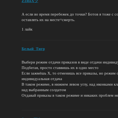
Ž1RoXツ
А если во время перебежек до точки? Ботов я тоже с 
оставлять их на месте=смерть.
1 лайк
Белый_Tигр
Выбери режим отдачи приказов в виде отдачи индивид
Подбегая, просто ставвишь их в одно место
Если зажмёшь Х, то отменишь все приказы, но режим от
индивидуальная отдача
В таком режиме, в нижнем левом углу, над иконками кл
над выбранным солдатом
Отдавай приказы в таком режиме и никаких проблем не