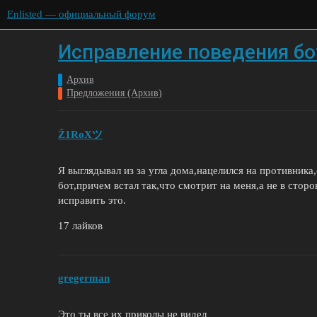
Enlisted — официальный форум
Исправление поведения бо
Архив
Предложения (Архив)
Ž1RoXツ
Я выглядывал из за угла дома,нацелился на противника
бот,причем встал так,что смотрит на меня,а не в стор
исправить это.
17 лайков
gregerman
Это ты все их приколы не видел