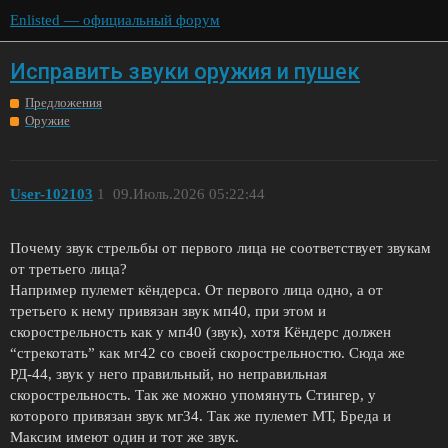
Enlisted — официальный форум
Исправить звуки оружия и пушек
Предложения
Оружие
User-102103
1
09.Июль.2026 05:22:44
Почему звук стрельбы от первого лица не соответствует звукам
от третьего лица?
Например пулемет кёндерса. От первого лица одно, а от
третьего к нему привязан звук мп40, при этом и
скорострельность как у мп40 (звук), хотя Кёндерс должен
“стрекотать” как мг42 со своей скорострельностю. Сюда же
РД-44, звук у него правильный, но неправильная
скорострельность. Так же можно упомянуть Стингер, у
которого привязан звук мг34. Так же пулемет МТ, Бреда и
Максим имеют один и тот же звук.