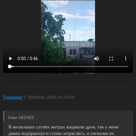
Toварищ
9
09.Июль.2026 10:34:16
User-102103:
В нескольких сотнях метрах взорвали дрон, так у меня
диван подпрыгнул и стены затряслись, и сигналки на