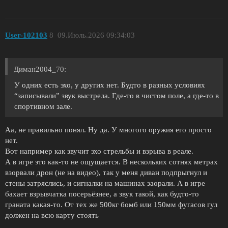
User-102103
8
09.Июль.2026 09:34:03
Диман2004_70:
У одних есть эхо, у других нет. Будто в разных условиях
“записывали” звук выстрела. Где-то в чистом поле, а где-то в
спортивном зале.
Аа, не правильно понял. Ну да. У многого оружия его просто
нет.
Вот например как звучит эхо стрельбы и взрыва в реале.
А в игре это как-то не ощущается. В нескольких сотнях метрах
взорвали дрон (не на видео), так у меня диван подпрыгнул и
стены затряслись, и сигналки на машинах заорали. А в игре
бахает взрывчатка посерьёзнее, а звук такой, как будто-то
граната какая-то. От тех же 500кг бомб или 150мм фугасов гул
должен на всю карту стоять