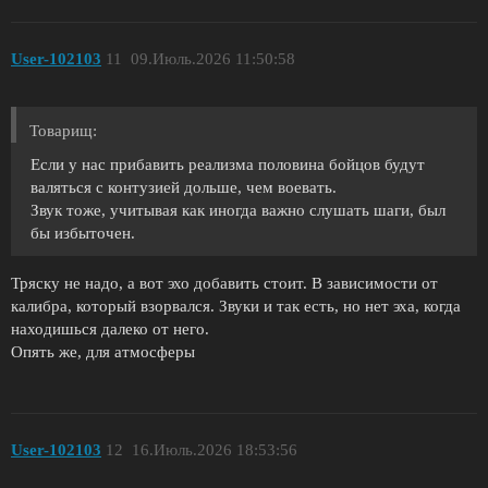
User-102103
11
09.Июль.2026 11:50:58
Toварищ:
Если у нас прибавить реализма половина бойцов будут
валяться с контузией дольше, чем воевать.
Звук тоже, учитывая как иногда важно слушать шаги, был
бы избыточен.
Тряску не надо, а вот эхо добавить стоит. В зависимости от
калибра, который взорвался. Звуки и так есть, но нет эха, когда
находишься далеко от него.
Опять же, для атмосферы
User-102103
12
16.Июль.2026 18:53:56