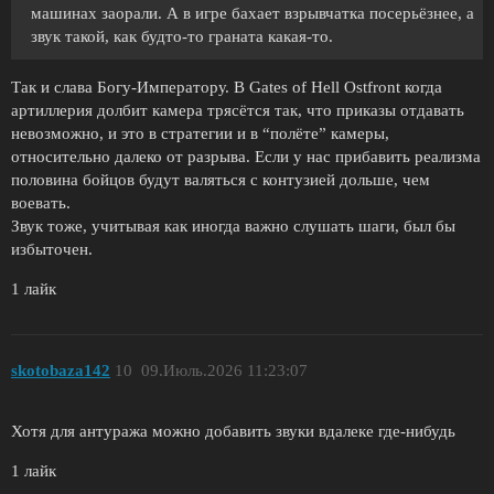
машинах заорали. А в игре бахает взрывчатка посерьёзнее, а
звук такой, как будто-то граната какая-то.
Так и слава Богу-Императору. В Gates of Hell Ostfront когда
артиллерия долбит камера трясётся так, что приказы отдавать
невозможно, и это в стратегии и в “полёте” камеры,
относительно далеко от разрыва. Если у нас прибавить реализма
половина бойцов будут валяться с контузией дольше, чем
воевать.
Звук тоже, учитывая как иногда важно слушать шаги, был бы
избыточен.
1 лайк
skotobaza142
10
09.Июль.2026 11:23:07
Хотя для антуража можно добавить звуки вдалеке где-нибудь
1 лайк