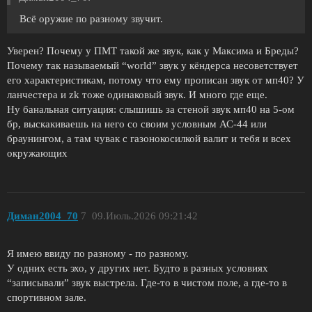
Всё оружие по разному звучит.
Уверен? Почему у ПМТ такой же звук, как у Максима и Бреды?
Почему так называемый “world” звук у кёндерса несоветствует
его характеристикам, потому что ему прописан звук от мп40? У
ланчестера и zk тоже одинаковый звук. И много где еще.
Ну банальная ситуация: слышишь за стеной звук мп40 на 5-ом
бр, выскакиваешь на него со своим условным АС-44 или
браунингом, а там чувак с газонокосилкой валит и тебя и всех
окружающих
Диман2004_70
7
09.Июль.2026 09:21:42
Я имею ввиду по разному - по разному.
У одних есть эхо, у других нет. Будто в разных условиях
“записывали” звук выстрела. Где-то в чистом поле, а где-то в
спортивном зале.