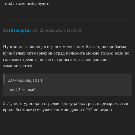
тип2а тоже имба будет.
DarkTemp1ar
19
29.Май.2024 11:11:08
Ну я когда за японцев играл у меня с ним была одна проблема,
куча белых хитмаркеров отряд положить можно только если по
головам стрелять, иначе патроны в магазине раньше
заканчиваются
ZОV-nicolaij1914:
ппс42 же имба
5.7 у него урон да и стреляет он куда быстрее, перезаряжается
вроде бы тоже (тут уже непомню давно в ТО не играл)