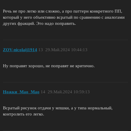
Речь не про легко или сложно, а про паттерн конкретного ПП,
который у него объективно всратый по сравнению с аналогами
других фракций. Это надо поправить.
ZОV-nicolaij1914
13
29.Май.2024 10:44:13
Ну поправят хорошо, не поправят не критично.
Ножки_Мао_Мао
14
29.Май.2024 10:59:13
Всратый рисунок отдачи у мпшки, а у типа нормальный,
контролить его легко.