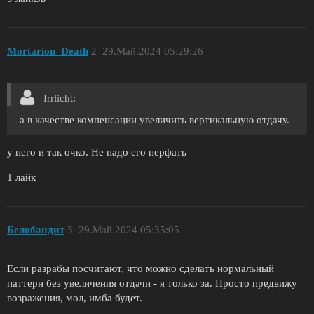
Mortarion_Death
2
29.Май.2024 05:29:26
Irrliсht:
а в качестве компенсации увеличить вертикальную отдачу.
у него и так очко. Не надо его нерфать
1 лайк
Белобандит
3
29.Май.2024 05:35:05
Если разрабы посчитают, что можно сделать нормальный
паттерн без увеличения отдачи - я только за. Просто предвижу
возражения, мол, имба будет.