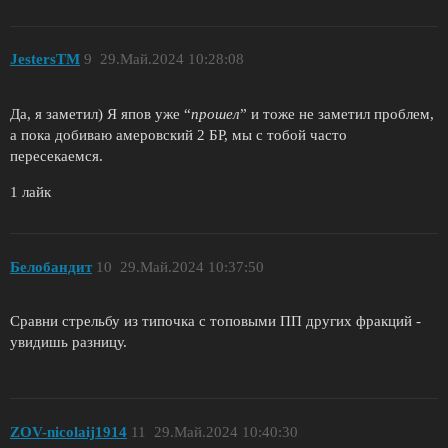
JestersTM
9
29.Май.2024 10:28:08
Да, я заметил) Я япов уже “
прошел
” и тоже не заметил проблем,
а пока добиваю амеровский 2 БР, мы с тобой часто
пересекаемся.
1 лайк
Белобандит
10
29.Май.2024 10:37:50
Сравни стрельбу из типочка с топовыми ПП других фракций -
увидишь разницу.
ZОV-nicolaij1914
11
29.Май.2024 10:40:30