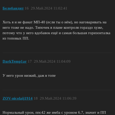
Белобандит
16
29.Май.2024 11:02:41
Хоть я и не фанат МП-40 (если ты о нём), но наговаривать на
него тоже не надо. Типочек в плане контроля гораздо хуже,
потому что у него вдобавок ещё и самая большая горизонталка
из топовых ПП.
DarkTemp1ar
17
29.Май.2024 11:04:09
У него урон низкий, даж в топе
ZОV-nicolaij1914
18
29.Май.2024 11:06:39
Нормальный урон, ппс42 же имба с уроном 6.7, значит и ПП