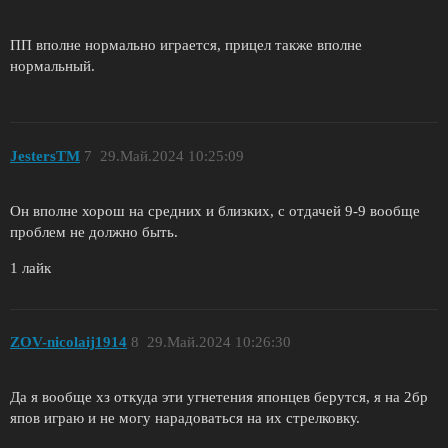
ПП вполне нормально играется, прицел также вполне
нормальный.
JestersTM
7
29.Май.2024 10:25:09
Он вполне хорош на средних и близких, с отдачей 9-9 вообще
проблем не должно быть.
1 лайк
ZОV-nicolaij1914
8
29.Май.2024 10:26:30
Да я вообще хз откуда эти угнетения японцев берутся, я на 2бр
япов играю и не могу нарадоваться на их стрелковку.