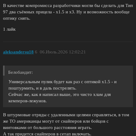
В качестве компромисса разработчики могли бы сделать для Тип
97 два съёмных прицела - х1.5 и х3. Ну и возможность вообще
оптику снять.
1 лайк
aleksandersu18
6
06.Июль.2026 12:02:21
Белобандит:
Универсальным пулик будет как раз с оптикой х1.5 - и
поштурмить, и в даль пострелять.
Сейчас же, как я написал выше, это чисто хлам для
кемперов-лежунов.
В штурмовые отряды с удаленными целями справляться, в том
же ТО американцы могут от снайперов или бойцов с
винтовками от большого расстояния играть.
А так придется снайперов в сетап включать.