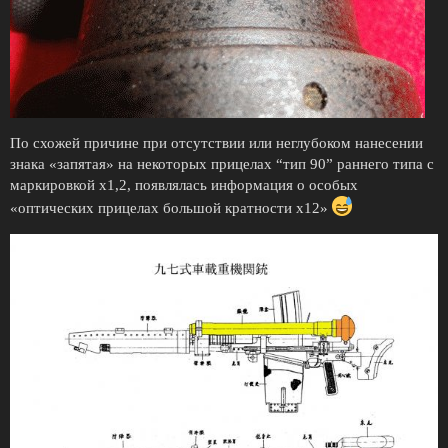
По схожей причине при отсутствии или неглубоком нанесении
знака «запятая» на некоторых прицелах “тип 90” раннего типа с
маркировкой х1,2, появлялась информация о особых
«оптических прицелах большой кратности х12»