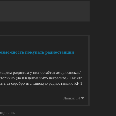
возможность покупать радиостанции
ецким радистам у них остаётся американская/
сторично (да и в целом имхо некрасиво). Так что
ать за серебро итальянскую радиостанцию RF-1
Лайки: 14 ❤
торично.