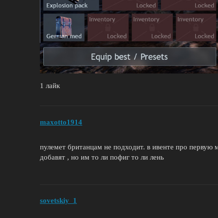
1 лайк
maxotto1914
пулемет британцам не подходит. в ивенте про первую 
добавят , но им то ли пофиг то ли лень
sovetskiy_1