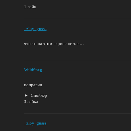
1 лайк
_zloy_gusss
что-то на этом скрине не так…
WildSneg
поправил
Спойлер
3 лайка
_zloy_gusss