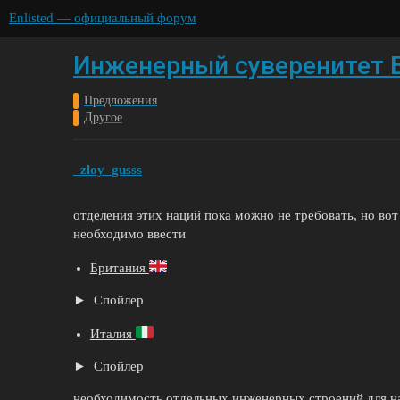
Enlisted — официальный форум
Инженерный суверенитет Б
Предложения
Другое
_zloy_gusss
отделения этих наций пока можно не требовать, но во
необходимо ввести
Британия
Спойлер
Италия
Спойлер
необходимость отдельных инженерных строений для н