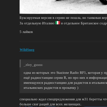
Буксируемая версия в серию не пошла, но танковая вер
За отдельную Италию
и отдельное Британское сод
5 лайков
WildSneg
_zloy_gusss:
одна из которых это Stazione Radio RF1, которая у 
ещё радиостанции серии R, но про них я информаци
имеющуюся радиостанцию для радистов в итальянски
итальянских радистов в прокачку )
специально ждал спецпредложения для м31 беретты чт
больше свэг раций для всех желающих.