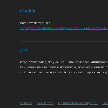
rkka1918
Вот кстати трейлер
https://yandex.ru/video/touch/preview/15844438972753
golcz
Игра прикольная, жду её, но шанс на коллаб минималь
Гайджины имели связи с Атомиком, по-моему они част
поэтому коллаб получился. А тут нужно будет с нуля до
Главная
Категории
Правила и рекомендации
Усл