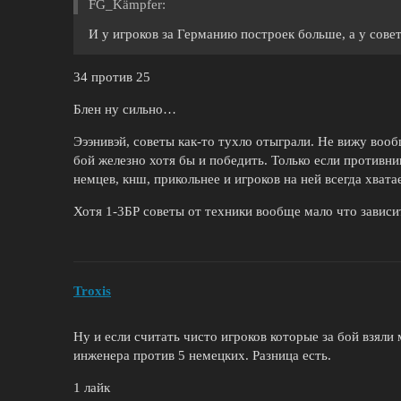
FG_Kämpfеr:
И у игроков за Германию построек больше, а у сове
34 против 25
Блен ну сильно…
Эээнивэй, советы как-то тухло отыграли. Не вижу вооб
бой железно хотя бы и победить. Только если противни
немцев, кнш, прикольнее и игроков на ней всегда хвата
Хотя 1-3БР советы от техники вообще мало что зависит.
Troxis
Ну и если считать чисто игроков которые за бой взяли
инженера против 5 немецких. Разница есть.
1 лайк