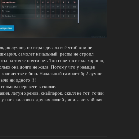
док лучше, но игра сделала всё чтоб они не
кошмарил, самолет начальный, респы не строил.
оты на точке почти нет. Топ советов играл хорошо,
только она долго не жила. Потому что у немцев
в количестве в бою. Начальный самолет бр2 лучше
было ни одного !!!
 сильном перевесе в скилле.
вил, летун хренов, снайперок, скилл не тот, точки
ет у нас скилловых других людей , иии… легчайшая