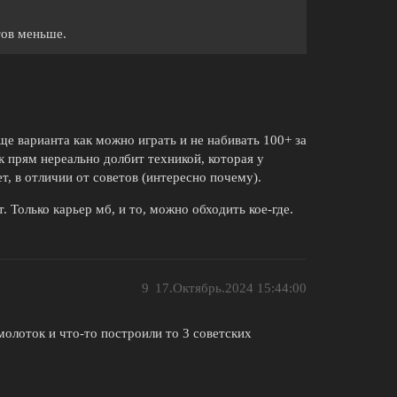
тов меньше.
ще варианта как можно играть и не набивать 100+ за
к прям нереально долбит техникой, которая у
ет, в отличии от советов (интересно почему).
 Только карьер мб, и то, можно обходить кое-где.
9
17.Октябрь.2024 15:44:00
 молоток и что-то построили то 3 советских