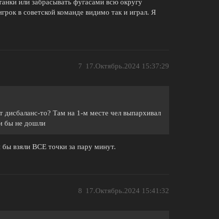
 танки или забрасывать фугасами всю округу
игрок в советской команде видимо так и играл. Я
7
17.Октябрь.2024 15:37:29
ут дисбаланс-то? Там на 1-м месте чел выпархивал
ки бы не дошли
и бы взяли ВСЕ точки за пару минут.
8
17.Октябрь.2024 15:41:32