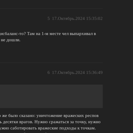
5
17.Октябрь.2024 15:35:02
дисбаланс-то? Там на 1-м месте чел выпархивал в
 не дошли.
6
17.Октябрь.2024 15:36:49
о же было сказано: уничтожение вражеских респов
ь десятки врагов. Нужно сражаться за точку, нужно
ужно саботировать вражеские подходы к точкам.