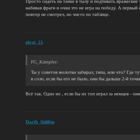
Просто сидеть на танке в тылу и подбивать вражеские
набивая фраги и очки это не игра на победу. А первый 
повтор не смотрел, но чисто по таблице.
pirat_21
FG_Kämpfеr:
Ты у советов молотки забирал, типа, или что? Где т
в соло, если бы его не было, они бы дальше 2-й точ
Всё так. Одно но , если бы их топ играл за немцев - он
Darth_Sidi0us