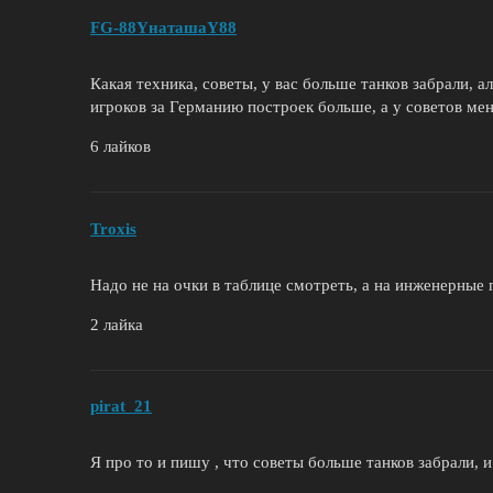
FG-88YнаташаY88
Какая техника, советы, у вас больше танков забрали, ал
игроков за Германию построек больше, а у советов ме
6 лайков
Troxis
Надо не на очки в таблице смотреть, а на инженерные п
2 лайка
pirat_21
Я про то и пишу , что советы больше танков забрали, и