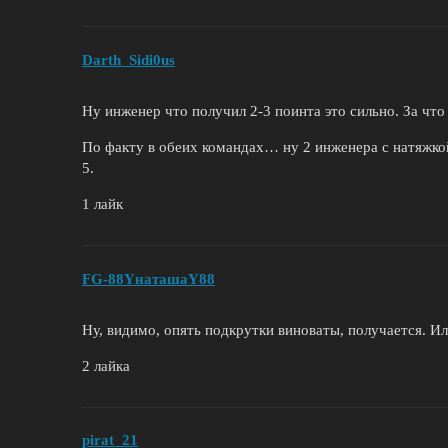
Darth_Sidi0us
Ну инженер что получил 2-3 поинта это сильно. За что
По факту в обеих командах… ну 2 инженера с натяжкой. 
5.
1 лайк
FG-88YнаташаY88
Ну, видимо, опять подкрутки виноваты, получается. Ил
2 лайка
pirat_21