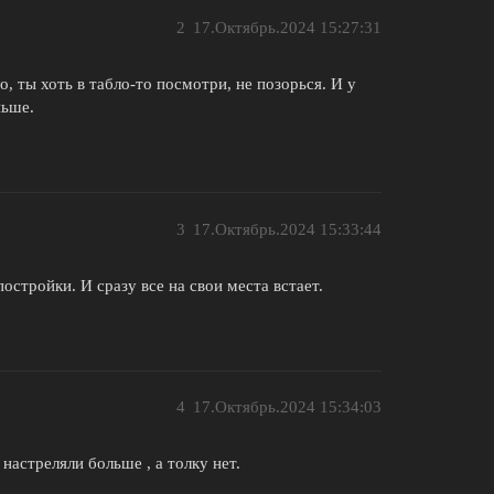
2
17.Октябрь.2024 15:27:31
о, ты хоть в табло-то посмотри, не позорься. И у
ньше.
3
17.Октябрь.2024 15:33:44
остройки. И сразу все на свои места встает.
4
17.Октябрь.2024 15:34:03
 настреляли больше , а толку нет.