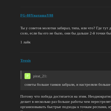
FG-88YнаташаY88
Ты у советов молотки забирал, типа, или что? Где тут 
соло, если бы его не было, они бы дальше 2-й точки бы
1 лайк
Troxis
pirat_21:
советы больше танков забрали, и настреляли больше
Потому что победа достигается на этим. Неоднократн
делает в несколько раз больше работы чем перестрелят
организовывать быстрые подходы к точкам респами, н