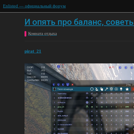
Enlisted — официальный форум
И опять про баланс, совет
Комната отдыха
pirat_21