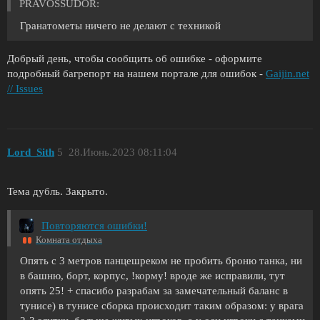
PRAVOSSUDOR:
Гранатометы ничего не делают с техникой
Добрый день, чтобы сообщить об ошибке - оформите
подробный багрепорт на нашем портале для ошибок -
Gaijin.net
// Issues
Lord_Sith
5
28.Июнь.2023 08:11:04
Тема дубль. Закрыто.
Повторяются ошибки!
Комната отдыха
Опять с 3 метров панцешреком не пробить броню танка, ни
в башню, борт, корпус, !корму! вроде же исправили, тут
опять 25! + спасибо разрабам за замечательный баланс в
тунисе) в тунисе сборка происходит таким образом: у врага