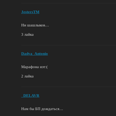
JestersTM
Ни шашлыков…
3 лайка
Dadya_Antonio
Марафона нэт:(
2 лайка
_DELAVR
Нам бы БП дождаться…