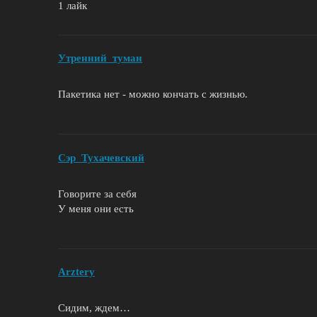
1 лайк
Утренний_туман
Пакетика нет - можно кончать с жизнью.
Сэр_Тухачевский
Говорите за себя
У меня они есть
Arztery
Сидим, ждем…