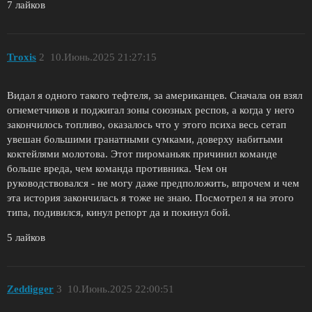
7 лайков
Troxis
2
10.Июнь.2025 21:27:15
Видал я одного такого тефтеля, за американцев. Сначала он взял
огнеметчиков и поджигал зоны союзных респов, а когда у него
закончилось топливо, оказалось что у этого психа весь сетап
увешан большими гранатными сумками, доверху набитыми
коктейлями молотова. Этот пироманьяк причинил команде
больше вреда, чем команда противника. Чем он
руководствовался - не могу даже предположить, впрочем и чем
эта история закончилась я тоже не знаю. Посмотрел я на этого
типа, подивился, кинул репорт да и покинул бой.
5 лайков
Zeddigger
3
10.Июнь.2025 22:00:51