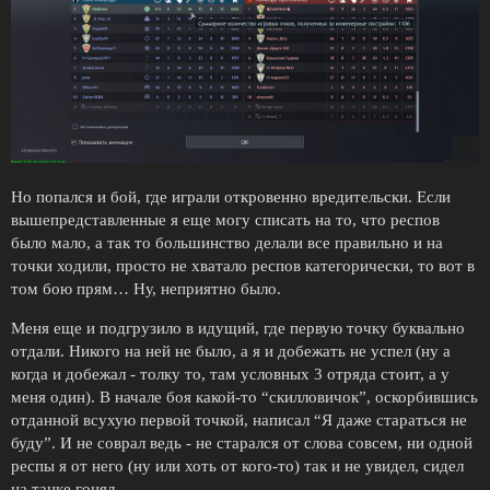
Но попался и бой, где играли откровенно вредительски. Если
вышепредставленные я еще могу списать на то, что респов
было мало, а так то большинство делали все правильно и на
точки ходили, просто не хватало респов категорически, то вот в
том бою прям… Ну, неприятно было.
Меня еще и подгрузило в идущий, где первую точку буквально
отдали. Никого на ней не было, а я и добежать не успел (ну а
когда и добежал - толку то, там условных 3 отряда стоит, а у
меня один). В начале боя какой-то “скилловичок”, оскорбившись
отданной всухую первой точкой, написал “Я даже стараться не
буду”. И не соврал ведь - не старался от слова совсем, ни одной
респы я от него (ну или хоть от кого-то) так и не увидел, сидел
на танке гонял.