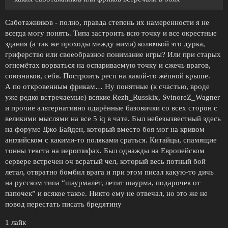
Саботажников - полно, правда степень их намеренности я не
всегда могу понять. Типа застроить всю точку и все окрестные
здания (а так же проходы между ними) колючкой это дурка,
гриферство или своеобразное понимание игры? Или при старых
огнемётах ворваться на оспариваемую точку и сжечь врагов,
союзников, себя. Построить респ на какой-то жёпной крыше.
А по откровенным фрикам… Ну понятные (к счастью, вроде
уже редко встречаемые) всякие Rezh_Russkix, SvinoreZ_Wagner
и прочие альтернативно одарённые базовички со всех сторон с
великими мыслями на все 5 iq в чате. Был небезызвестный здесь
на форуме Джо Байден, который вместо боя мог на кривом
английском с какими-то поляками сраться. Китайцы, спамящие
тонны текста на иероглифах. Был однажды на Европейском
сервере встречен оч всратый чел, который весь потный бой
летал, отвратно бомбил врага и при этом писал какую-то дичь
на русском типа “шаурмалёт, летит шаурма, подарочек от
папочек” и всякое такое. Никто ему не отвечал, но это же не
повод перестать писать бредятину
1 лайк