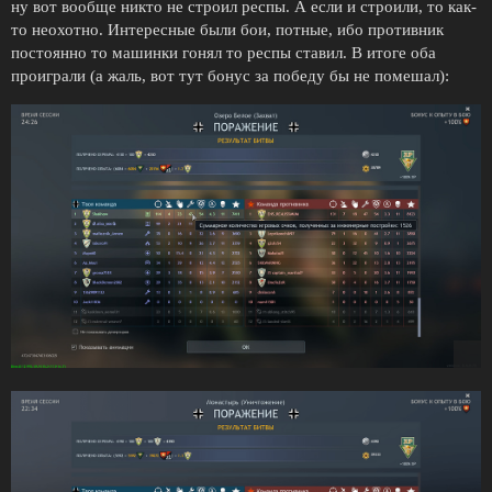
ну вот вообще никто не строил респы. А если и строили, то как-
то неохотно. Интересные были бои, потные, ибо противник
постоянно то машинки гонял то респы ставил. В итоге оба
проиграли (а жаль, вот тут бонус за победу бы не помешал):