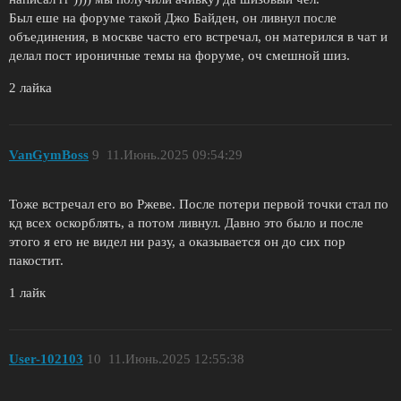
Был еше на форуме такой Джо Байден, он ливнул после
объединения, в москве часто его встречал, он матерился в чат и
делал пост ироничные темы на форуме, оч смешной шиз.
2 лайка
VanGymBoss
9
11.Июнь.2025 09:54:29
Тоже встречал его во Ржеве. После потери первой точки стал по
кд всех оскорблять, а потом ливнул. Давно это было и после
этого я его не видел ни разу, а оказывается он до сих пор
пакостит.
1 лайк
User-102103
10
11.Июнь.2025 12:55:38