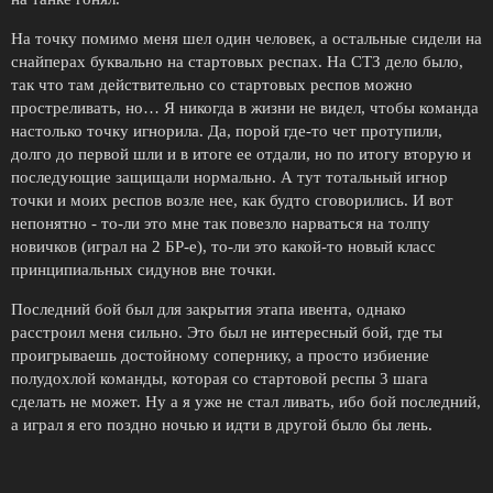
На точку помимо меня шел один человек, а остальные сидели на
снайперах буквально на стартовых респах. На СТЗ дело было,
так что там действительно со стартовых респов можно
простреливать, но… Я никогда в жизни не видел, чтобы команда
настолько точку игнорила. Да, порой где-то чет протупили,
долго до первой шли и в итоге ее отдали, но по итогу вторую и
последующие защищали нормально. А тут тотальный игнор
точки и моих респов возле нее, как будто сговорились. И вот
непонятно - то-ли это мне так повезло нарваться на толпу
новичков (играл на 2 БР-е), то-ли это какой-то новый класс
принципиальных сидунов вне точки.
Последний бой был для закрытия этапа ивента, однако
расстроил меня сильно. Это был не интересный бой, где ты
проигрываешь достойному сопернику, а просто избиение
полудохлой команды, которая со стартовой респы 3 шага
сделать не может. Ну а я уже не стал ливать, ибо бой последний,
а играл я его поздно ночью и идти в другой было бы лень.