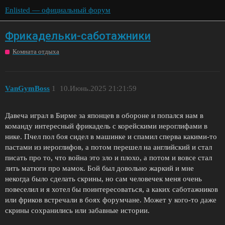
Enlisted — официальный форум
Фрикадельки-саботажники
Комната отдыха
VanGymBoss
1
10.Июнь.2025 21:21:59
Давеча играл в Бирме за японцев в обороне и попался нам в
команду интересный фрикадель с корейскими иероглифами в
нике. Пчел пол боя сидел в машинке и спамил сперва какими-то
пастами из иероглифов, а потом перешел на английский и стал
писать про то, что война это зло и плохо, а потом и вовсе стал
лить матюги про мамок. Бой был довольно жаркий и мне
некогда было сделать скрины, но сам человечек меня очень
повеселил и я хотел бы поинтересоваться, а каких саботажников
или фриков встречали в боях форумчане. Может у кого-то даже
скрины сохранились или забавные истории.