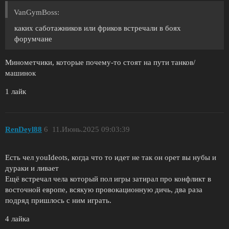
VanGymBoss:
каких саботажников или фриков встречали в боях
форумчане
Минометчики, которые почему-то стоят на пути танков/
машинок
1 лайк
RenDeyl88
6
11.Июнь.2025 09:03:39
Есть чел youIdeots, когда что то идет не так он орет вы нубы и
дураки и ливает
Ещё встречал чела который пол игры затирал про конфликт в
восточной европе, всякую провокационную дичь, два раза
подряд пришлось с ним играть.
4 лайка