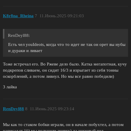
K8r8na_Rheina
7
11.Июнь.2025 09:21:03
RenDeyl88:
Есть чел youIdeots, когда что то идет не так он орет вы нубы
и дураки и ливает
Тоже встречал его. Во Ржеве дело было. Катка мегапотная, кучу
подкрепов сливаем, он сидит 16/3 и изрыгает из себя тонны
оскорблений, а потом ливнул. Но мы все равно победили)
3 лайка
RenDeyl88
8
11.Июнь.2025 09:23:14
Мы как то стаком бобки играли, он в начале побухтел, а потом
написал гг )))) мы получили ачивку) да шизовый чел.