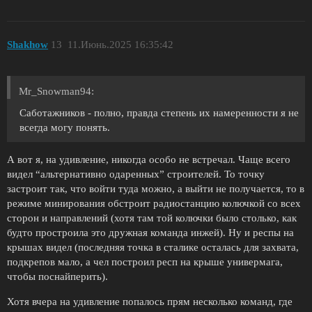
Shakhow
13
11.Июнь.2025 16:35:42
Mr_Snowman94:
Саботажников - полно, правда степень их намеренности я не
всегда могу понять.
А вот я, на удивление, никогда особо не встречал. Чаще всего
видел “альтернативно одаренных” строителей. То точку
застроит так, что войти туда можно, а выйти не получается, то в
режиме минирования обстроит радиостанцию колючкой со всех
сторон и направлений (хотя там той колючки было столько, как
будто простроила это дружная команда инжей). Ну и респы на
крышах видел (последняя точка в сталике осталась для захвата,
подкрепов мало, а чел построил респ на крыше универмага,
чтобы поснайперить).
Хотя вчера на удивление попалось прям несколько команд, где