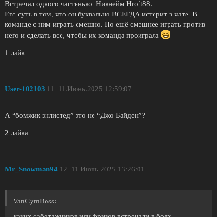
Встречал одного частенько. Никнейм Hroft88.
Его суть в том, что он буквально ВСЕГДА истерит в чате. В
команде с ним играть смешно. Но ещё смешнее играть против
него и сделать все, чтобы их команда проиграла
1 лайк
User-102103
11
11.Июнь.2025 12:59:07
А “бомжик энлистед” это не “Джо Байден”?
2 лайка
Mr_Snowman94
12
11.Июнь.2025 13:26:01
VanGymBoss:
каких саботажников или фриков встречали в боях