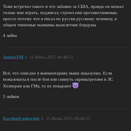
Тоже встречал такого и что забавно за США, правда он мешал
только мне играть, поджигал, строил ежи противотанковые,
просто потому что я писал по русски русскому человеку, в
общем типичные мамкины малолетние борцуны
4 лайка
JestersTM
4
11.Июнь.2025 06:46:52
Всё, что описано в комментариях выше наказуемо. Если
пожаловаться после боя или скинуть скрины/реплеи в ЛС
Хелперам или ГМу, то их покарают
5 лайков
KardanScadowskiy
5
11.Июнь.2025 08:44:35