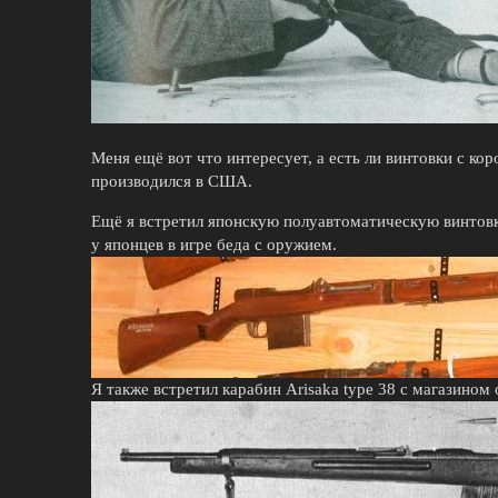
Меня ещё вот что интересует, а есть ли винтовки с к
производился в США.
Ещё я встретил японскую полуавтоматическую винтовк
у японцев в игре беда с оружием.
Я также встретил карабин Arisaka type 38 с магазином 