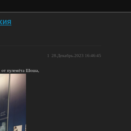
жия
1
28.Декабрь.2023 16:46:45
м от пулемёта Шоша,