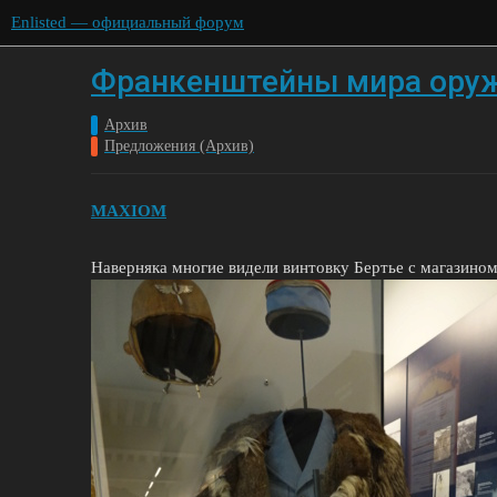
Enlisted — официальный форум
Франкенштейны мира ору
Архив
Предложения (Архив)
MAXIOM
Наверняка многие видели винтовку Бертье с магазино