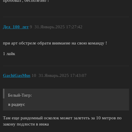
пробовал , бесполезно !
Дед_100_лет
9
31.Январь.2025 17:27:42
при арт обстреле обрати внимаеие на свою команду !
1 лайк
GachiGasMus
10
31.Январь.2025 17:43:07
Белый-Тигр:
в радиус
Там еще рандомный осколок может залететь за 10 метров по
закону подлости в инжа