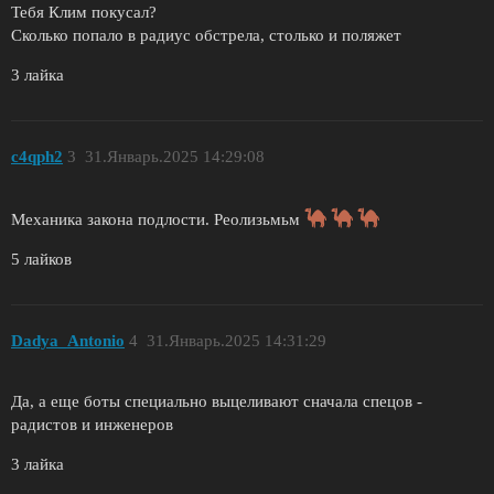
Тебя Клим покусал?
Сколько попало в радиус обстрела, столько и поляжет
3 лайка
c4qph2
3
31.Январь.2025 14:29:08
Механика закона подлости. Реолизьмьм
5 лайков
Dadya_Antonio
4
31.Январь.2025 14:31:29
Да, а еще боты специально выцеливают сначала спецов -
радистов и инженеров
3 лайка