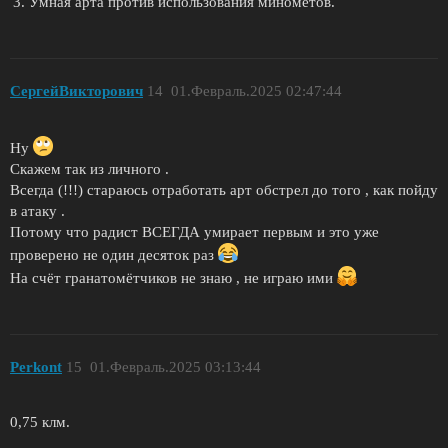
Умная арта против использования минометов.
СeргeйВикторович
14
01.Февраль.2025 02:47:44
Ну
Скажем так из личного .
Всегда (!!!) стараюсь отработать арт обстрел до того , как пойду
в атаку .
Потому что радист ВСЕГДА умирает первым и это уже
проверено не один десяток раз
На счёт гранатомётчиков не знаю , не играю ими
Perkont
15
01.Февраль.2025 03:13:44
0,75 клм.