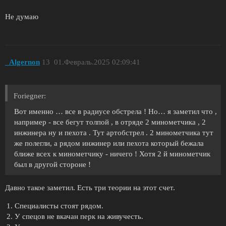
Не думаю
_Algernon
13
01.Февраль.2025 02:09:41
Foriegner:
Вот именно … все в радиусе обстрела ! Но… я заметил что ,
например - все бегут толпой , в отряде 2 минометчика , 2
инжинера ну и пехота . Тут артобстрел . 2 минометчика тут
же полегли, а рядом инжинер или пехота который бежала
ближе всех к минометчику - ничего ! Хотя 2 й минометчик
был в другой стороне !
Давно такое заметил. Есть три теории на этот счет.
Специалисты стоят рядом.
У спецов не вкачан перк на живучесть.