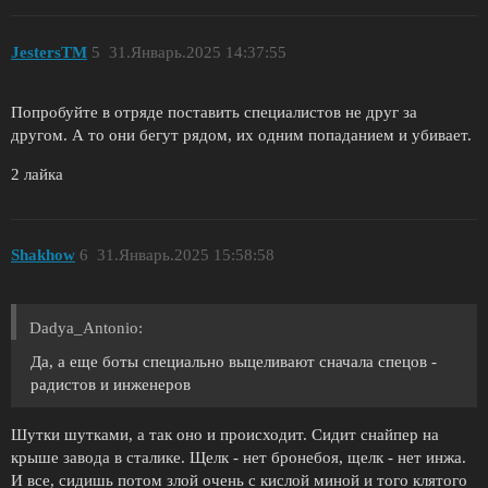
JestersTM
5
31.Январь.2025 14:37:55
Попробуйте в отряде поставить специалистов не друг за
другом. А то они бегут рядом, их одним попаданием и убивает.
2 лайка
Shakhow
6
31.Январь.2025 15:58:58
Dadya_Antonio:
Да, а еще боты специально выцеливают сначала спецов -
радистов и инженеров
Шутки шутками, а так оно и происходит. Сидит снайпер на
крыше завода в сталике. Щелк - нет бронебоя, щелк - нет инжа.
И все, сидишь потом злой очень с кислой миной и того клятого