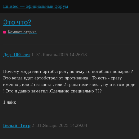
Enlisted — официальный форум
Это что?
Комната отдыха
Дед_100_лет
1
31.Январь.2025 14:26:18
Почему когда идет артобстрел , почему то погибают попарно ?
Это когда идет артобстрел от противника . То есть - сразу
именно , или 2 связиста , или 2 гранатаметчика , ну и в том роде
! Это я давно заметил .Сделанно специально ???
1 лайк
Белый_Tигр
2
31.Январь.2025 14:29:04