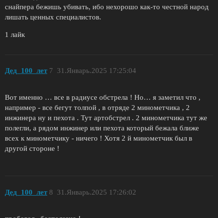
снайпера бежишь убивать, ибо нехорошо как-то честной народ
лишать ценных специалистов.
1 лайк
Дед_100_лет
7
31.Январь.2025 17:25:04
Вот именно … все в радиусе обстрела ! Но… я заметил что ,
например - все бегут толпой , в отряде 2 минометчика , 2
инжинера ну и пехота . Тут артобстрел . 2 минометчика тут же
полегли, а рядом инжинер или пехота который бежала ближе
всех к минометчику - ничего ! Хотя 2 й минометчик был в
другой стороне !
Дед_100_лет
8
31.Январь.2025 17:26:02