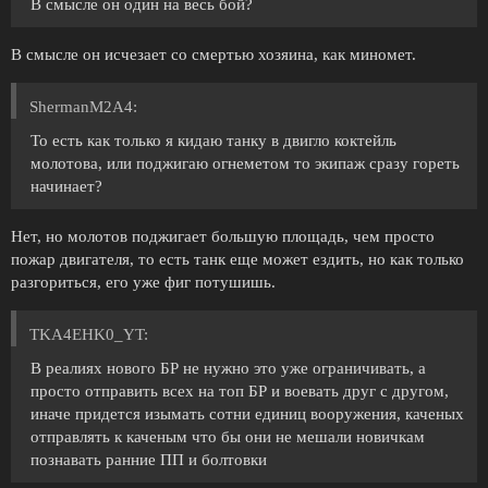
В смысле он один на весь бой?
В смысле он исчезает со смертью хозяина, как миномет.
ShermanM2A4:
То есть как только я кидаю танку в двигло коктейль
молотова, или поджигаю огнеметом то экипаж сразу гореть
начинает?
Нет, но молотов поджигает большую площадь, чем просто
пожар двигателя, то есть танк еще может ездить, но как только
разгориться, его уже фиг потушишь.
TKA4EHK0_YT:
В реалиях нового БР не нужно это уже ограничивать, а
просто отправить всех на топ БР и воевать друг с другом,
иначе придется изымать сотни единиц вооружения, каченых
отправлять к каченым что бы они не мешали новичкам
познавать ранние ПП и болтовки