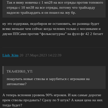
Так и вижу новичка с 1 мп28 на все отряды против топового
отряда с 10 мп38 на все отряды, потому что трайхарду
надоело трайхардить и он пошел на лоу бр.
ну это издержки, педобиров не остановить, но разница будет
всяко меньше чем сейчас когда человек только с мосинками и
двумя ППСами против “фольксштурма” на фулл фг 42 2 бегает
Liah_Kim
20
27.Март.2023 14:22:39
TKA4EHK0_YT:
пощупать новые стволы и зарубиться с игроками на
автоматике?
А теперь вспомни уровень 90% игроков. И как самые дорогие
прем стволы продавать? Сразу по 9 штук? А какая цена на них
тогда будет?