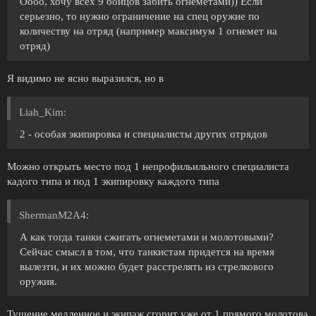
Оооо, хочу всех 9 бойцов забить огнеметами)) Если
серьезно, то нужно ограничение на спец оружие по
количеству на отряд (например максимум 1 огнемет на
отряд)
Я видимо не ясно выразился, но в
Liah_Kim:
2 - особая экипировка и специалисты других отрядов
Можно открыть место под 1 непрофильильного специалиста
кадого типа и под 1 экипировку каждого типа
ShermanM2A4:
А как тогда танки сжигать огнеметами и молотовыми?
Сейчас смысл в том, что танкистам придется на время
вылезти, и их можно будет расстрелять из стрелкового
оружия.
Тушение медленное и экипаж сгорит уже от 1 прямого молотова