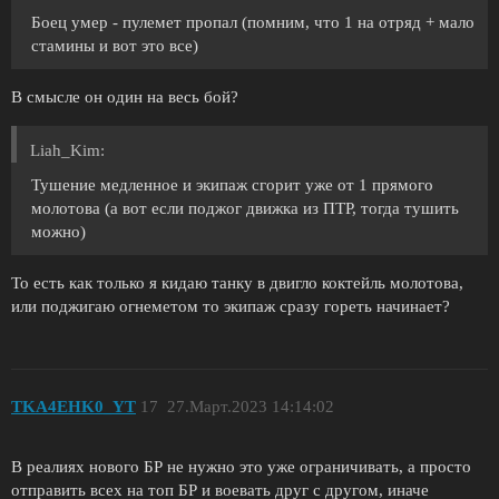
Боец умер - пулемет пропал (помним, что 1 на отряд + мало
стамины и вот это все)
В смысле он один на весь бой?
Liah_Kim:
Тушение медленное и экипаж сгорит уже от 1 прямого
молотова (а вот если поджог движка из ПТР, тогда тушить
можно)
То есть как только я кидаю танку в двигло коктейль молотова,
или поджигаю огнеметом то экипаж сразу гореть начинает?
TKA4EHK0_YT
17
27.Март.2023 14:14:02
В реалиях нового БР не нужно это уже ограничивать, а просто
отправить всех на топ БР и воевать друг с другом, иначе