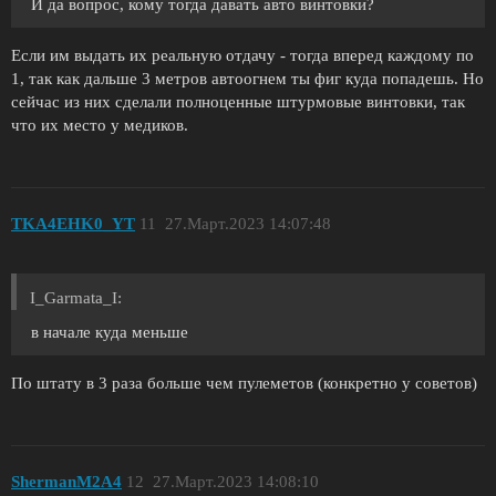
И да вопрос, кому тогда давать авто винтовки?
Если им выдать их реальную отдачу - тогда вперед каждому по
1, так как дальше 3 метров автоогнем ты фиг куда попадешь. Но
сейчас из них сделали полноценные штурмовые винтовки, так
что их место у медиков.
TKA4EHK0_YT
11
27.Март.2023 14:07:48
I_Garmata_I:
в начале куда меньше
По штату в 3 раза больше чем пулеметов (конкретно у советов)
ShermanM2A4
12
27.Март.2023 14:08:10