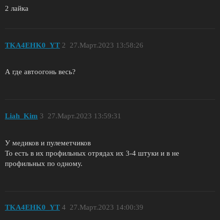
2 лайка
TKA4EHK0_YT
2
27.Март.2023 13:58:26
А где автоогонь весь?
Liah_Kim
3
27.Март.2023 13:59:31
У медиков и пулеметчиков
То есть в их профильных отрядах их 3-4 штуки и в не
профильных по одному.
TKA4EHK0_YT
4
27.Март.2023 14:00:39