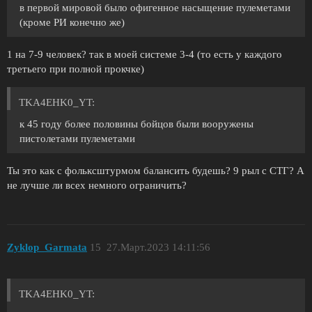
в первой мировой было офигенное насыщение пулеметами
(кроме РИ конечно же)
1 на 7-9 человек? так в моей системе 3-4 (то есть у каждого
третьего при полной прокчке)
TKA4EHK0_YT:
к 45 году более половины бойцов были вооружены
пистолетами пулеметами
Ты это как с фольксштурмом балансить будешь? 9 рыл с СТГ? А
не лучше ли всех немного ограничить?
Zyklop_Garmata
15
27.Март.2023 14:11:56
TKA4EHK0_YT: