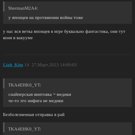
ShermanM2A4:
у японцев на протяжении войны тоже
у нас вся ветка японцев в игре буквально фантастика, они тут
кони в вакууме
Liah_Kim
14
27.Март.2023 14:09:03
TKA4EHK0_YT:
снайперская винтовка = медики
че-то это нифига не медики
Безболезненная отправка в рай
TKA4EHK0_YT: