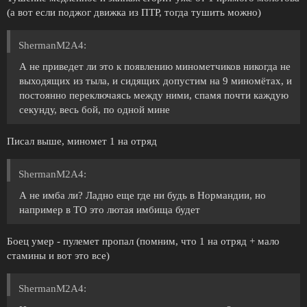
(а вот если поджог движка из ПТР, тогда тушить можно)
ShermanM2A4:
А не приведет ли это к появлению минометчиков никогда не
выходящих из тыла, и сидящих допустим на 9 миномётах, и
постоянно переключаясь между ними, спамя почти каждую
секунду, весь бой, по одной мине
Писал выше, миномет 1 на отряд
ShermanM2A4:
А не имба ли? Ладно еще где ни будь в Нормандии, но
например в ТО это лютая имбища будет
Боец умер - пулемет пропал (помним, что 1 на отряд + мало
стамины и вот это все)
ShermanM2A4: