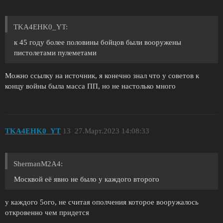
TKA4EHK0_YT:
к 45 году более половины бойцов были вооружены
пистолетами пулеметами
Можно ссылку на источник, я конечно знал что у советов к
концу войны была масса ПП, но не настолько много
TKA4EHK0_YT
13
27.Март.2023 14:08:33
ShermanM2A4:
Москвой её явно не было у каждого второго
у каждого 5ого, не считая ополчения которое вооружалось
откровенно чем придется