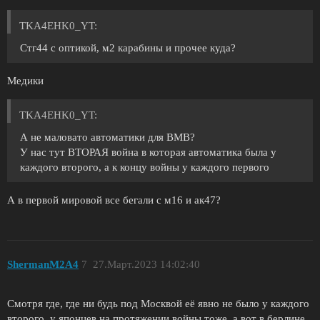
TKA4EHK0_YT:
Стг44 с оптикой, м2 карабины и прочее куда?
Медики
TKA4EHK0_YT:
А не маловато автоматики для ВМВ?
У нас тут ВТОРАЯ война в которая автоматика была у
каждого второго, а к концу войны у каждого первого
А в первой мировой все бегали с м16 и ак47?
ShermanM2A4
7
27.Март.2023 14:02:40
Смотря где, где ни будь под Москвой её явно не было у каждого
второго, у японцев на протяжении войны тоже, а вот в берлине