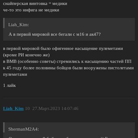
снайперская винтовка = медики
че-то это нифига не медики
Liah_Kim:
А в первой мировой все бегали с м16 и ак47?
в первой мировой было офигенное насыщение пулеметами
(кроме РИ конечно же)
в ВМВ (особенно советы) стремились к насыщению частей ПП
к 45 году более половины бойцов были вооружены пистолетами
пулеметами
1 лайк
Liah_Kim
10
27.Март.2023 14:07:46
ShermanM2A4: