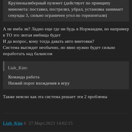
Крупнокалиберный пулемет (действует по принципу
миномета: поставил, пострелял, убрал, установка занимает
секунды 3, сильно ограничен угол по горизонтали)
А не имба ли? Ладно еще где ни будь в Нормандии, но например
в ТО это лютая имбища будет
И да вопрос, кому тогда давать авто винтовки?
Система выглядит необычно, но явно нужно будет сильно
поработать над балансом
Liah_Kim:
Команда работа
Низкий порог вхождения в игру
Также неясно как эта система решает эти 2 проблемы
Liah_Kim
6
27.Март.2023 14:02:15