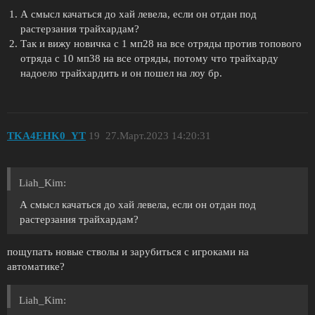
А смысл качаться до хай левела, если он отдан под
растерзания трайхардам?
Так и вижу новичка с 1 мп28 на все отряды против топового
отряда с 10 мп38 на все отряды, потому что трайхарду
надоело трайхардить и он пошел на лоу бр.
TKA4EHK0_YT
19
27.Март.2023 14:20:31
Liah_Kim:
А смысл качаться до хай левела, если он отдан под
растерзания трайхардам?
пощупать новые стволы и зарубиться с игроками на
автоматике?
Liah_Kim: