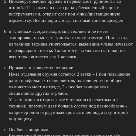
Инженер: обычное оружие в первый слот, ручное ПТ во
второй, ПТ гранаты в слот гранат, бесконечный ящик с
инструментами, открыт слот под мины/дистанционную
взрывчатку. Всегда видит, когда союзный танк поврежден
и 7. экипаж всегда находятся в технике и не имеет
экипировки, но может тушить технику изнутри. При выходе
из техники техника уничтожается, выжившие члены исчезают
и возвращают тикеты. Танки могут захватывать точки, но
весь танк считается как 1 человек.
Прокачка и количество отрядов:
Из-за отделения оружия остаётся 2 ветки - 1 под повышение
ранга профильных специалистов, их количество и общее
количество мест в отряде, 2 - особая экипировка и
специалисты других отрядов.
У всех игроков открыты все 6 отрядов (4 пехотных и 2
техники), премиум дает больше слотов под разнообразие -
например один отряд инженеров заточен под атаку, второй -
под защиту.
Особая экипировка: