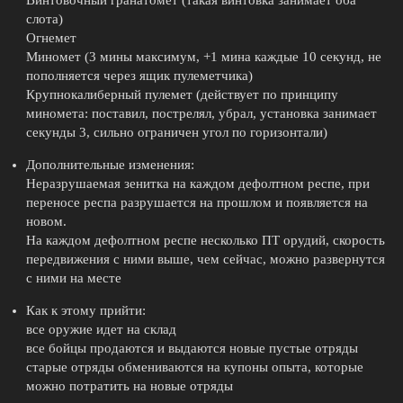
Винтовочный гранатомет (такая винтовка занимает оба
слота)
Огнемет
Миномет (3 мины максимум, +1 мина каждые 10 секунд, не
пополняется через ящик пулеметчика)
Крупнокалиберный пулемет (действует по принципу
миномета: поставил, пострелял, убрал, установка занимает
секунды 3, сильно ограничен угол по горизонтали)
Дополнительные изменения:
Неразрушаемая зенитка на каждом дефолтном респе, при
переносе респа разрушается на прошлом и появляется на
новом.
На каждом дефолтном респе несколько ПТ орудий, скорость
передвижения с ними выше, чем сейчас, можно развернутся
с ними на месте
Как к этому прийти:
все оружие идет на склад
все бойцы продаются и выдаются новые пустые отряды
старые отряды обмениваются на купоны опыта, которые
можно потратить на новые отряды