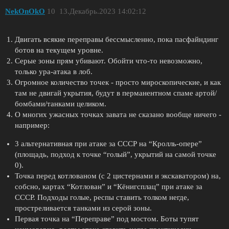
NekOnOkO
10
13.Декабрь.2023 14:02:12
Двигать всякие переправы бессмысленно, пока пасфайндинг
ботов на текущем уровне.
Серые зоны прям убивают. Обойти что-то невозможно,
только ура-атака в лоб.
Огромное количество точек - просто мироскопические, и как
там не двигай укрытия, будут в перманентном спаме артой/
бомбами/танками целиком.
О многих ужасных точках завата не сказано вообще ничего -
например:
3 альтернативная при атаке за СССР на “Кролль-опере”
(площадь, подход к точке “голый”, укрытий на самой точке
0).
Точка перед котлованом (с 2 цистернами и экскаватором) на,
собсно, картах “Котлован” и “Кёнигсплац” при атаке за
СССР. Подходы голые, респы ставить толком негде,
простреливается танками из серой зоны.
Первая точка на “Переправе” под мостом. Боты тупят