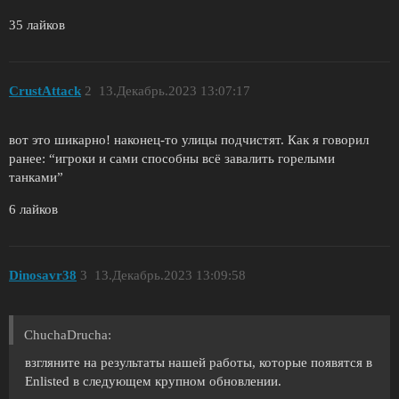
35 лайков
CrustAttack
2
13.Декабрь.2023 13:07:17
вот это шикарно! наконец-то улицы подчистят. Как я говорил
ранее: “игроки и сами способны всё завалить горелыми
танками”
6 лайков
Dinosavr38
3
13.Декабрь.2023 13:09:58
ChuchaDrucha:
взгляните на результаты нашей работы, которые появятся в
Enlisted в следующем крупном обновлении.