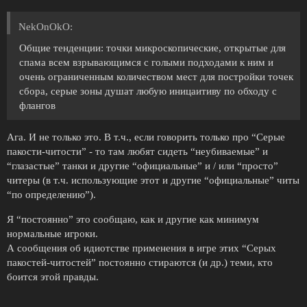
NekOnOkO:
Общие тенденции: точки микроскопические, открытые для
спама всем взрывающимся с голыми подходами к ним и
очень ограниченным количеством мест для постройки точек
сбора, серые зоны душат любую иницаитиву по обходу с
флангов
Ага. И не только это. В т.ч., если говорить только про “Серые
пакости-читости” - то там любят сидеть “неубиваемые” и
“глазастые” танки и другие “официальные” и / или “просто”
читеры (в т.ч. использующие этот и другие “официальные” читы
“по определению”).
Я “постоянно” это сообщаю, как и другие как минимум
нормальные игроки.
А сообщения об идиотстве применения в игре этих “Серых
пакостей-читостей” постоянно стираются (и др.) теми, кто
боится этой правды.