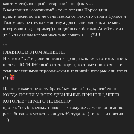
как там его), который “старючий” по факту…
В компаниях “союзников” - тоже отряды Нормандии
практически почти не отличаются от тех, что были в Тунисе и
Тихом океане (ну, как минимум для специалистов, а не мяса
штурмовиков (например) и подобных с ботами-Аимботами и
др.) - так зачем игрока насильно совать в … (?)!!!..
!!!
ГЛАВНОЕ В ЭТОМ АСПЕКТЕ.
И какого “…” игроки должны извращаться, вместо того, чтобы
просто ЛОГИЧНО выбрать те карты, которые они хотят …с
теми доступными персонажами и техникой, которые они хотят
(?)
Плюс - также я не хочу брать “мушкеты” и др., особенно
КОГДА ПОЧТИ У ВСЕХ ДЕБИЛЬНЫЕ ПРИЦЕЛЫ, ЧЕРЕЗ
КОТОРЫЕ “НИЧЕГО НЕ ВИДНО”
против “неубиваемых танков” - к тому же даже по описанию
разработчиков может закинуть +/- туда же (т.е. в … и против
…).