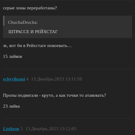
серые зоны переработаны?
ChuchaDrucha:
ШТРАССЕ И РЕЙХСТАГ
эх, вот би в Рейхстаге повоевать…
15 лайков
schyrikami
4
13.Декабрь.2023 13:11:58
Пропы подвигали - круто, а как точки то атаковать?
23 лайка
Listkom
5
13.Декабрь.2023 13:12:05