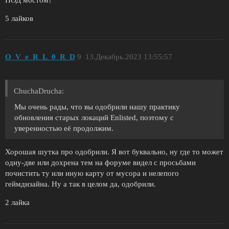
ПОД мостом?
5 лайков
O_V_e_R_L_0_R_D
9
13.Декабрь.2023 13:55:57
ChuchaDrucha:
Мы очень рады, что вы одобрили нашу практику
обновления старых локаций Enlisted, поэтому с
уверенностью её продолжим.
Хорошая шутка про одобрили. Я вот буквально, ну где то может
одну-две или дохрена тем на форуме видел с просьбами
почистить ту или иную карту от мусора и нелепого
геймдизайна. Ну а так в целом да, одобрили.
2 лайка