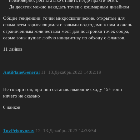
неимоверно, респы атаке ставить негде практически.
Да десяток можно накидать точек с кошмарным дизайном.
Общие тенденции: точки микроскопические, открытые для
спама всем взрывающимся с голыми подходами к ним и очень
ограниченным количеством мест для постройки точек сбора,
серые зоны душат любую иницаитиву по обходу с флангов.
11 лайков
AntiPlaneGeneral
11
13.Декабрь.2023 14:02:19
Не говори гоп, про пни останавливающие сходу 45+ тонн
ничего не сказано
6 лайков
TovPrigovorov
12
13.Декабрь.2023 14:38:54