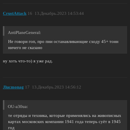
CrustAttack
16
13.Декабрь.2023 14:53:44
AntiPlaneGeneral:
Не говори гоп, про пни останавливающие сходу 45+ тонн
ничего не сказано
ну хоть что-то) я уже рад.
Jlucmonag
17
13.Декабрь.2023 14:56:12
OU-a30ua:
те отряды и техника, которые применялись на живописных
картах московских компании 1941 года теперь суёт в 1945
год