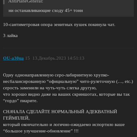
AntiPlaneGeneral:
ни останавливающие сходу 45+ тонн
10-сантиметровая опора зенитных пушек покинула чат.
3 лайка
OU-a30ua
15
13.Декабрь.2023 14:51:13
Одну однонаправленную серо-лабиринтную хрупко-
несбалансированную “официальную” чито-рулеточную (…, etc.)
серость заменили на чуть-чуть слегка другую,
что хорошо видно даже на ваших скриншотах, которые вы так
“гордо” пиарите.
СНАЧАЛА СДЕЛАЙТЕ НОРМАЛЬНЫЙ АДЕКВАТНЫЙ
ГЕЙМПЛЕЙ,
который окончательно и логично-ожидаемо испортило ваше
“большое улучшение-обновление” !!!