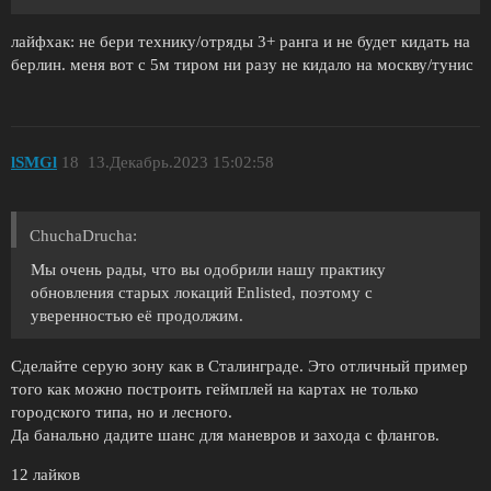
лайфхак: не бери технику/отряды 3+ ранга и не будет кидать на
берлин. меня вот с 5м тиром ни разу не кидало на москву/тунис
lSMGl
18
13.Декабрь.2023 15:02:58
ChuchaDrucha:
Мы очень рады, что вы одобрили нашу практику
обновления старых локаций Enlisted, поэтому с
уверенностью её продолжим.
Сделайте серую зону как в Сталинграде. Это отличный пример
того как можно построить геймплей на картах не только
городского типа, но и лесного.
Да банально дадите шанс для маневров и захода с флангов.
12 лайков