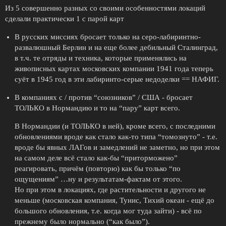
Из 5 совершенно разных со своими особенностями локаций
сделали практически 1 с парой карт
В русских миссиях бросает только на серо-лабиринтно-
развалюшный Берлин и на еще более дебильный Сталинград,
в т.ч. те отряды и техника, которые применялись на
живописных картах московских компании 1941 года теперь
суёт в 1945 год в эти лабиринто-серые недоделки == НАФИГ.
В компаниях с / против “союзников” / США - бросает
ТОЛЬКО в Нормандию и то на “пару” карт всего.
В Нормандии (и ТОЛЬКО в ней), кроме всего, с последними
обновлениями вроде как стало как-то типа “томознуто” - т.е.
вроде бы явных ЛАГов и замедлений не заметно, но при этом
на самом деле всё стало как-бы “приторможено”
реагировать, причём (повторю) как бы только “по
ощущениям” …ну и результатам-фактам от этого.
Но при этом в локациях, где растительности и другого не
меньше (московская компания, Тунис, Тихий океан - ещё до
большого обновления, т.е. когда мог туда зайти) - всё по
прежнему было нормально (“как было”).