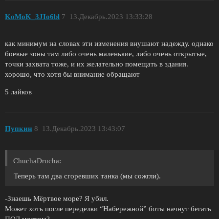
KoMoK_3JIo6bl
7
13.Декабрь.2023 13:33:28
как минимум на словах эти изменения внушают надежду. однако
боевые зоны там либо очень маленькие, либо очень открытые,
точки захвата тоже, и их желательно помещать в здания.
хорошо, что хотя бы внимание обращают
5 лайков
Пупкин
8
13.Декабрь.2023 13:43:07
ChuchaDrucha:
Теперь там два сгоревших танка (мы сожгли).
-Знаешь Мёртвое море? Я убил.
Может хоть после переделки “Набережной” боты начнут бегать