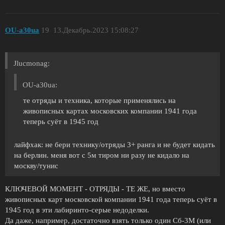
OU-a30ua
19
13.Декабрь.2023 15:08:27
Jlucmonag:
OU-a30ua:
те отряды и техника, которые применялись на
живописных картах московских компании 1941 года
теперь суёт в 1945 год
лайфхак: не бери технику/отряды 3+ ранга и не будет кидать
на берлин. меня вот с 5м тиром ни разу не кидало на
москву/тунис
КЛЮЧЕВОЙ МОМЕНТ - ОТРЯДЫ - ТЕ ЖЕ, но вместо
живописных карт московской компании 1941 года теперь суёт в
1945 год в эти лабиринто-серые недоделки.
Да даже, например, достаточно взять только один Сб-3М (или