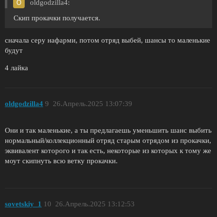
oldgodzilla4:
Скип прокачки получается.
сначала серу нафарми, потом отряд выбей, шансы то маленькие
будут
4 лайка
oldgodzilla4
9
26.Апрель.2025 13:07:39
Они и так маленькие, а ты предлагаешь уменьшить шанс выбить
нормальный/коллекционный отряд старым отрядом из прокачки,
эквивалент которого и так есть, некоторые из которых к тому же
моут скипнуть всю ветку прокачки.
sovetskiy_1
10
26.Апрель.2025 13:12:53