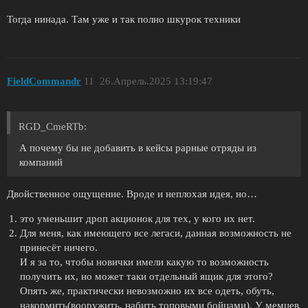
Тогда нинада. Там уже и так полно шкурок техники
FieldCommandr
11
26.Апрель.2025 13:19:47
RGD_CmeRTb:
А почему бы не добавить в кейсы рарные отряды из
компаний
Двойственное ощущение. Вроде и неплохая идея, но…
это уменьшит дроп акционок для тех, у кого их нет.
Для меня, как имеющего все легаси, данная возможность не
принесёт ничего.
И я за то, чтобы новички имели какую то возможность
получить их, но может таки отдельный ящик для этого?
Опять же, практически невозможно их все одеть, обуть,
накормить(вооружить, набить топовыми бойцами). У мемцев