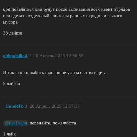
upd:появляться они будут после выбивания всех ивент отрядов
или сделать отдельный ящик для рарных отрядов и всякого
мусора
38 лайков
oldgodzilla4
2
26.Апрель.2025 12:56:55
И так что-то выбить шансов нет, а ты с этим еще…
5 лайков
_CmeRTb
3
26.Апрель.2025 12:57:17
передайте, пожалуйста.
@RanDagon
1 лайк