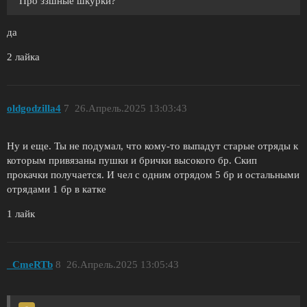
Про ззшные шкурки?
да
2 лайка
oldgodzilla4
7
26.Апрель.2025 13:03:43
Ну и еще. Ты не подумал, что кому-то выпадут старые отряды к
которым привязаны пушки и брички высокого бр. Скип
прокачки получается. И чел с одним отрядом 5 бр и остальными
отрядами 1 бр в катке
1 лайк
_CmeRTb
8
26.Апрель.2025 13:05:43