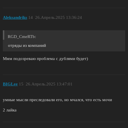
Aleksandriks
14
26.Апрель.2025 13:36:24
RGD_CmeRTb:
отряды из компаний
Ммм подозреваю проблема с дублями будет)
BIGLee
15
26.Апрель.2025 13:47:01
умные мысли преследовали его, но мчался, что есть мочи
2 лайка