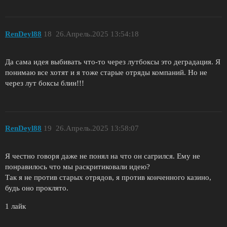
RenDeyl88
18
26.Апрель.2025 13:54:18
Да сама идея выбивать что-то через лутбоксы это деградация. Я
понимаю все хотят и я тоже старые отряды компаний. Но не
через лут боксы блин!!!
RenDeyl88
19
26.Апрель.2025 13:58:07
Я честно говоря даже не понял на что он сагрился. Ему не
понравилось что мы раскритиковали идею?
Так я не против старых отрядов, я против конченного казино,
будь оно проклято.
1 лайк