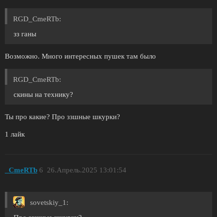
RGD_CmeRTb:
зз ганы
Возможно. Много интересных пушек там было
RGD_CmeRTb:
скины на технику?
Ты про какие? Про ззшные шкурки?
1 лайк
_CmeRTb
6
26.Апрель.2025 13:01:54
sovetskiy_1: