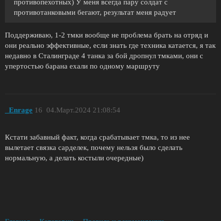
противопехотных) У меня всегда пару солдат с
противотанковыми бегают, результат меня радует
Поддерживаю, 1-2 тмки вообще не проблема брать на отряд и
они реально эффективные, если знать где техника катается, я так
недавно в Сталинграде 4 танка за бой дропнул тмками, они с
упертостью барана ехали по одному маршруту
_Enrage
16
04.Март.2024 21:08:54
Кстати забавный факт, когда срабатывает тмка, то из нее
вылетает связка сарделек, почему нельзя было сделать
нормальную, а делать костыли очередные)