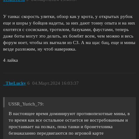
У танка: скорость улитки, обзор как у крота, у открытых рубок
еще и шоры у бойцов надеты, за них дают тонну опыта и на них
охотятся с сосисками, тротилом, базуками, фаустами, теперь
даже боты могут это делать, их бомбят всем, чем можно и весь
форум ноет, чтобы их выгнали из СЗ. А ма щас бац, еще и мины
везде разложим, ну чтоб наверняка.
4 лайка
_TheLucky
6
04.Март.2024 16:03:37
USSR_Yurich_79:
В настоящее время доминируют противопехотные мины, в
то время как все остальное остается не востребованным и
простаивает на полках, пока танки и бронетехника
безнаказанно передвигаются по игровой карте