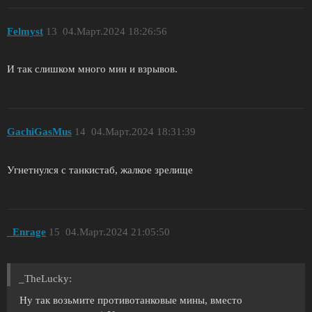
Felmyst
13
04.Март.2024 18:26:56
И так слишком много мин и взрывов.
GachiGasMus
14
04.Март.2024 18:31:39
Угнетнулся с танкистаб, жалкое зрелище
_Enrage
15
04.Март.2024 21:05:50
_TheLucky:
Ну так возьмите противотанковые мины, вместо