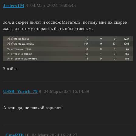
JestersTM
8
04.Март.2024 16:08:43
лол, я скорее пилот и сосискоМетатель, потому мне их скорее
жаль, а потому стараюсь быть объективным.
3 лайка
USSR_Yurich_79
9
04.Март.2024 16:14:39
А ведь да, не плохой вариант!
_CmeRTb
10
04.Март.2024 16:24:27