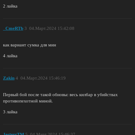
2 лайка
_CmeRTb
3
04.Март.2024 15:42:08
как вариант сумка для мин
4 лайка
Zakin
4
04.Март.2024 15:46:19
Первый бой после такой обновы: весь килбар в убийствах
противопехотной миной.
3 лайка
JestersTM
5
04.Март.2024 15:46:37