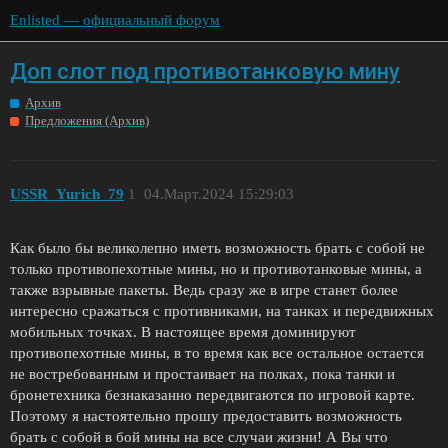
Enlisted — официальный форум
Доп слот под противотанковую мину
Архив
Предложения (Архив)
USSR_Yurich_79
1
04.Март.2024 15:29:03
Как было бы великолепно иметь возможность брать с собой не
только противопехотные мины, но и противотанковые мины, а
также взрывные пакеты. Ведь сразу же в игре станет более
интересно сражаться с противниками, на танках и передвижных
мобильных точках. В настоящее время доминируют
противопехотные мины, в то время как все остальное остается
не востребованным и простаивает на полках, пока танки и
бронетехника безнаказанно передвигаются по игровой карте.
Поэтому я настоятельно прошу предоставить возможность
брать с собой в бой мины на все случаи жизни! А Вы что