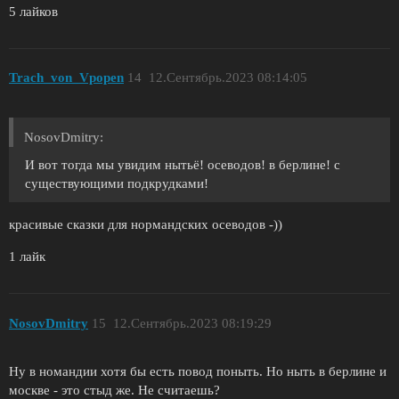
5 лайков
Trach_von_Vpopen
14
12.Сентябрь.2023 08:14:05
NosovDmitry:
И вот тогда мы увидим нытьё! осеводов! в берлине! с
существующими подкрудками!
красивые сказки для нормандских осеводов -))
1 лайк
NosovDmitry
15
12.Сентябрь.2023 08:19:29
Ну в номандии хотя бы есть повод поныть. Но ныть в берлине и
москве - это стыд же. Не считаешь?