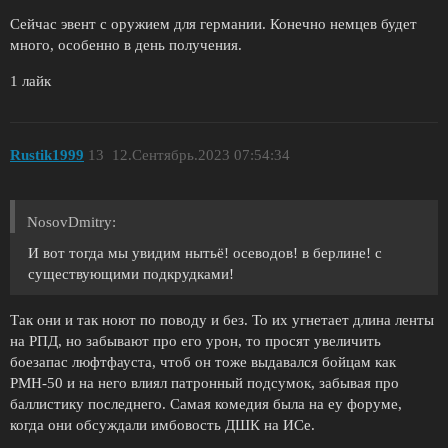
Сейчас эвент с оружием для германии. Конечно немцев будет
много, особенно в день получения.
1 лайк
Rustik1999
13
12.Сентябрь.2023 07:54:34
NosovDmitry:
И вот тогда мы увидим нытьё! осеводов! в берлине! с
существующими подкрудками!
Так они и так ноют по поводу и без. То их угнетает длина ленты
на РПД, но забывают про его урон, то просят увеличить
боезапас люфтфауста, чтоб он тоже выдавался бойцам как
РМН-50 и на него влиял патронный подсумок, забывая про
баллистику последнего. Самая комедия была на еу форуме,
когда они обсуждали имбовость ДШК на ИСе.