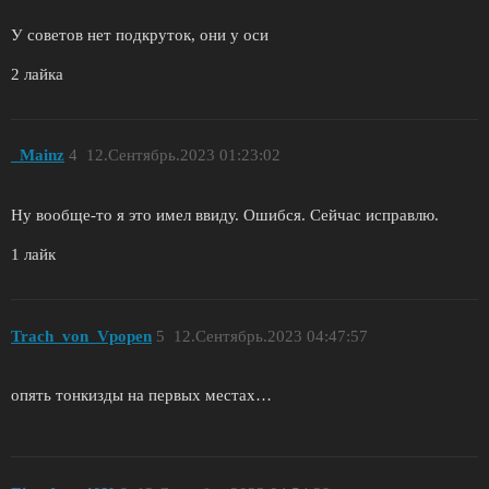
У советов нет подкруток, они у оси
2 лайка
_Mainz
4
12.Сентябрь.2023 01:23:02
Ну вообще-то я это имел ввиду. Ошибся. Сейчас исправлю.
1 лайк
Trach_von_Vpopen
5
12.Сентябрь.2023 04:47:57
опять тонкизды на первых местах…