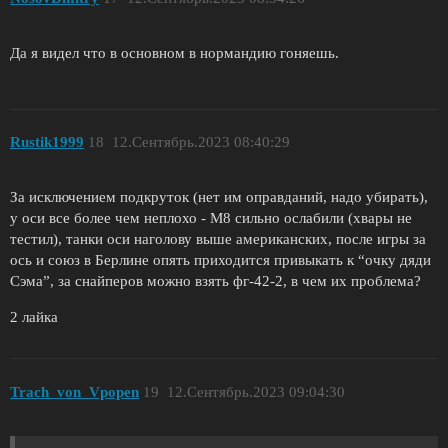
Да я видел что в основном в нормандию гоняешь.
Rustik1999
18
12.Сентябрь.2023 08:40:29
За исключением подкруток (нет им оправданий, надо убирать),
у оси все более чем неплохо - М8 сильно ослабили (хвары не
тестил), танки оси наголову выше американских, после игры за
ось и союз в Берлине опять приходится привыкать к “очку дяди
Сэма”, за снайперов можно взять фг-42-2, в чем их проблема?
2 лайка
Trach_von_Vpopen
19
12.Сентябрь.2023 09:04:30