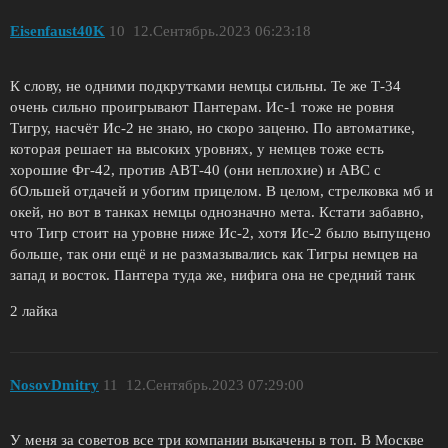
Eisenfaust40K
10
12.Сентябрь.2023 06:23:18
К слову, не одними подкрутками немцы сильны. Те же Т-34
очень сильно проигрывают Пантерам. Ис-1 тоже не ровня
Тигру, насчёт Ис-2 не знаю, но скоро заценю. По автоматике,
которая решает на высоких уровнях, у немцев тоже есть
хорошие Фг-42, против АВТ-40 (они неплохие) и АВС с
бОльшей отдачей и убогим прицелом. В целом, стрелковка мб и
окей, но вот в танках немцы однозначно мета. Кстати забавно,
что Тигр стоит на уровне ниже Ис-2, хотя Ис-2 было выпущено
больше, так они ещё и не размазывались как Тигры немцев на
запад и восток. Пантера туда же, нифига она не средний танк
2 лайка
NosovDmitry
11
12.Сентябрь.2023 07:29:00
У меня за советов все три компании выкачены в топ. В Москве