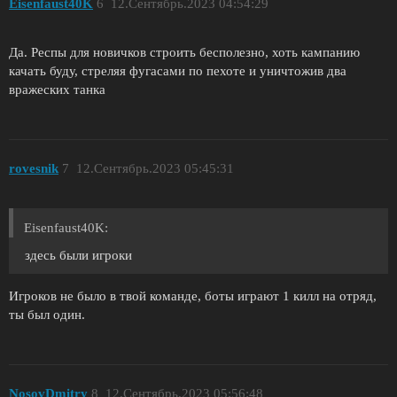
Eisenfaust40K
6
12.Сентябрь.2023 04:54:29
Да. Респы для новичков строить бесполезно, хоть кампанию
качать буду, стреляя фугасами по пехоте и уничтожив два
вражеских танка
rovesnik
7
12.Сентябрь.2023 05:45:31
Eisenfaust40K:
здесь были игроки
Игроков не было в твой команде, боты играют 1 килл на отряд,
ты был один.
NosovDmitry
8
12.Сентябрь.2023 05:56:48