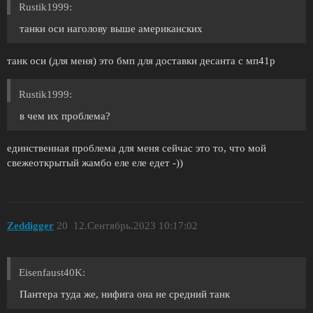
Rustik1999:
танки оси наголову выше американских
танк оси (для меня) это бмп для доставки десанта с мп41р
Rustik1999:
в чем их проблема?
единственная проблема для меня сейчас это то, что мой
свежеоткрытый жамбо еле еле едет -))
Zeddigger
20
12.Сентябрь.2023 10:17:02
Eisenfaust40K:
Пантера туда же, нифига она не средний танк