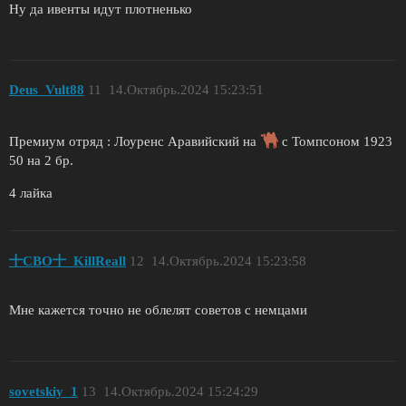
Ну да ивенты идут плотненько
Deus_Vult88
11
14.Октябрь.2024 15:23:51
Премиум отряд : Лоуренс Аравийский на
с Томпсоном 1923
50 на 2 бр.
4 лайка
十СВО十_KillReall
12
14.Октябрь.2024 15:23:58
Мне кажется точно не облелят советов с немцами
sovetskiy_1
13
14.Октябрь.2024 15:24:29