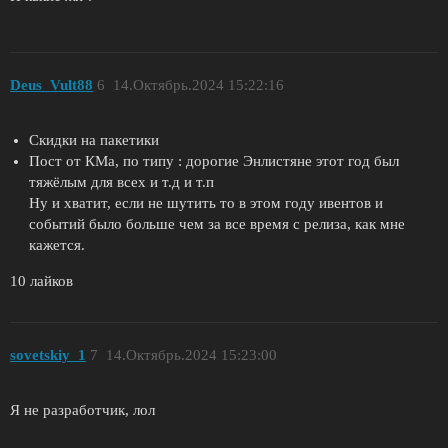
Deus_Vult88
6
14.Октябрь.2024 15:22:16
Скидки на пакетики
Пост от КМа, по типу : дорогие Энлистяне этот год был
тяжёлым для всех и т.д и т.п
Ну и хватит, если не шутить то в этом году ивентов и
событий было больше чем за все время с релиза, как мне
кажется.
10 лайков
sovetskiy_1
7
14.Октябрь.2024 15:23:00
Я не разработчик, лол