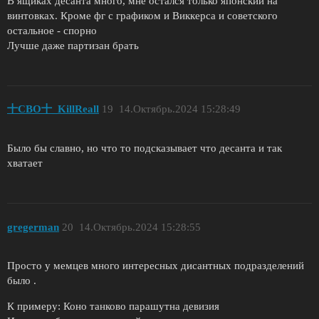
В ящиках десанта много, мне остался только японский на
винтовках. Кроме фг с графиком и Виккерса и советского
остальное - спорно
Лучше даже партизан брать
十СВО十_KillReall
19
14.Октябрь.2024 15:28:49
Было бы славно, но что то подсказывает что десанта и так
хватает
gregerman
20
14.Октябрь.2024 15:28:55
Просто у мемцев много интересных дисантных подразделений
было .
К примеру: Коно танково парашутна девизия