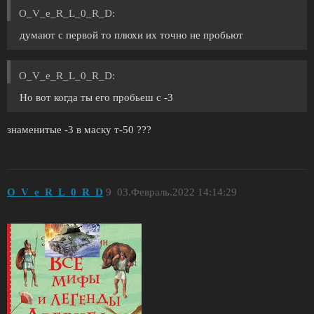
O_V_e_R_L_0_R_D:
думают с первой то плюхи их точно не пробьют
O_V_e_R_L_0_R_D:
Но вот когда ты его пробьеш с -3
знаменитые -3 в маску т-50 ???
O_V_e_R_L_0_R_D
9
03.Февраль.2022 14:14:29