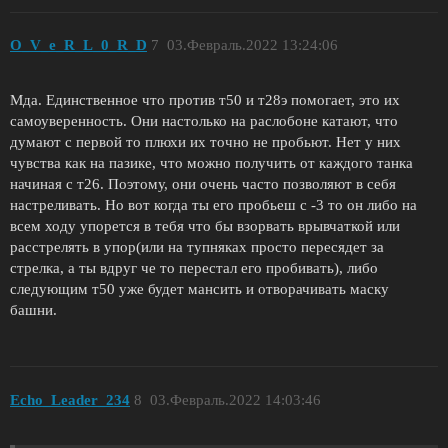
O_V_e_R_L_0_R_D
7
03.Февраль.2022 13:24:06
Мда. Единственное что против т50 и т28э помогает, это их
самоуверенность. Они настолько на раслобоне катают, что
думают с первой то плюхи их точно не пробьют. Нет у них
чувства как на пазике, что можно получить от каждого танка
начиная с т26. Поэтому, они очень часто позволяют в себя
настреливать. Но вот когда ты его пробьеш с -3 то он либо на
всем ходу упорется в тебя что бы взорвать врывчаткой или
расстрелять в упор(или на тупняках просто пересядет за
стрелка, а ты вдруг че то перестал его пробивать), либо
следующим т50 уже будет мансить и отворачивать маску
башни.
Echo_Leader_234
8
03.Февраль.2022 14:03:46