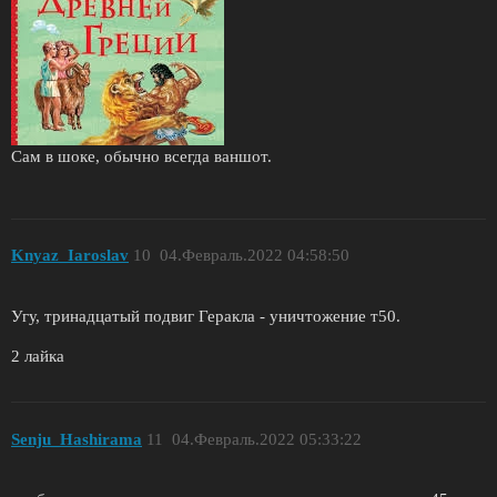
Сам в шоке, обычно всегда ваншот.
Knyaz_Iaroslav
10
04.Февраль.2022 04:58:50
Угу, тринадцатый подвиг Геракла - уничтожение т50.
2 лайка
Senju_Hashirama
11
04.Февраль.2022 05:33:22