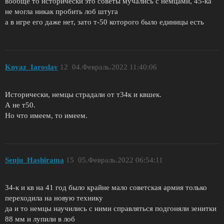
вообще то исторически это советы мучались с немцами, 45-ка
не могла никак пробить лоб штуга
а в игре его даже нет, зато т-50 которого было единицы есть
Knyaz_Iaroslav
12
04.Февраль.2022 11:40:06
Исторически, немцы страдали от т34к и квшек.
А не т50.
Но что имеем, то имеем.
Senju_Hashirama
15
05.Февраль.2022 06:54:11
34-к и кв на 41 год было крайне мало советская армия только
переходила на новую технику
да и то немцы научились с ними справляться подгоняли зенитки
88 мм и лупили в лоб