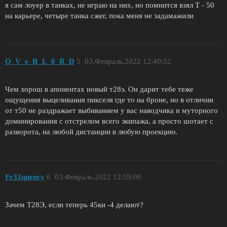
я сам лоуер в танках, не играю на них, но помнится взял Т - 50
на карьере, четыре танка сжег, пока меня не задамажили
O_V_e_R_L_0_R_D
5
03.Февраль.2022 12:40:52
Чем хорош в апонентах новый т28э. Он дарит тебе теже
ощущения выцеливания пикселя где то на броне, но в отличии
от т50 не раздражает выбиванием у вас наводчика и муторного
доминирования с отстрелом всего экипажа, а просто шотает с
разворота, на любой дистанции в любую проекцию.
Fr33quency
6
03.Февраль.2022 12:59:00
Зачем Т28Э, если теперь 45ки -4 делают?