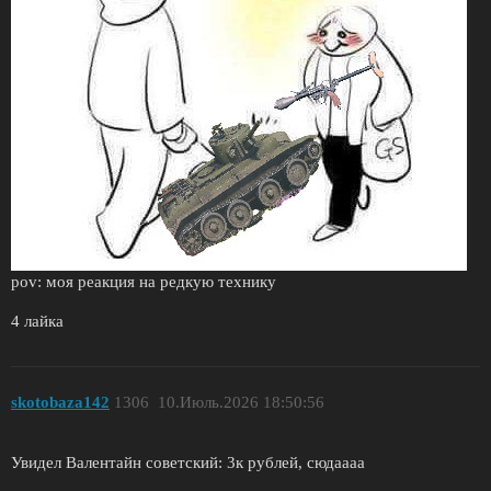
pov: моя реакция на редкую технику
4 лайка
skotobaza142
1306
10.Июль.2026 18:50:56
Увидел Валентайн советский: 3к рублей, сюдаааа