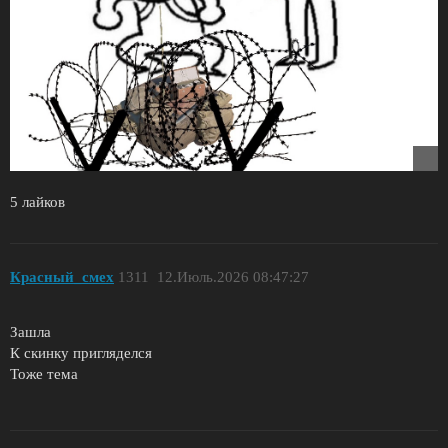
5 лайков
Красный_смех
1311
12.Июль.2026 08:47:27
Зашла
К скинку пригляделся
Тоже тема