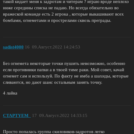
такой кидает меня к задротам и читерам ? играю вроде неплохо
ниже середины списка не падаю. Но всегда обязательно во
вражеской команде есть 2 игрока , которые выкашивают всех
бомбами, огнеметами и прострелами сквозь преграды.
sadist4000
16
09.Август.2022 14:24:53
Без огнемета некоторые точки пушить невозможно, особенно
если противники папки а в твоей тиме раки. Мой совет, качай
огнемет сам и используй. По факту не имба а шахиды, которые
сливаются, но дают шанс остальным занять точку.
4 лайка
CTAPTYEM_
17
09.Август.2022 14:33:15
Просто попалась группа скиловиков-задротов легко