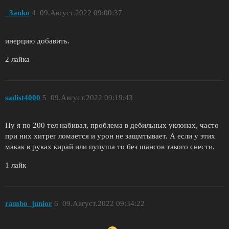
_3auko
4
09.Август.2022 09:00:37
инерцию добавить.
2 лайка
sadist4000
5
09.Август.2022 09:19:43
Ну я по 200 тел набивал, проблема в дебильных уклонах, часто
при них хитрег ломается и урон не защмтывает. А если у этих
макак в руках кирай или пупуша то без шансов такого снести.
1 лайк
rambo_junior
6
09.Август.2022 09:34:22