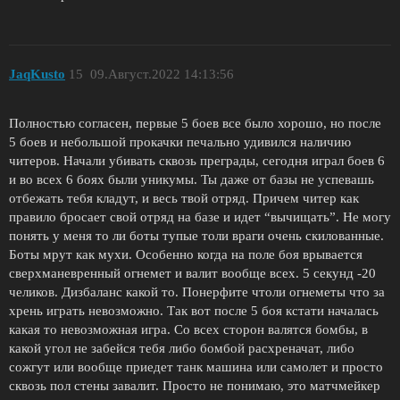
JaqKusto
15
09.Август.2022 14:13:56
Полностью согласен, первые 5 боев все было хорошо, но после
5 боев и небольшой прокачки печально удивился наличию
читеров. Начали убивать сквозь преграды, сегодня играл боев 6
и во всех 6 боях были уникумы. Ты даже от базы не успевашь
отбежать тебя кладут, и весь твой отряд. Причем читер как
правило бросает свой отряд на базе и идет “вычищать”. Не могу
понять у меня то ли боты тупые толи враги очень скилованные.
Боты мрут как мухи. Особенно когда на поле боя врывается
сверхманевренный огнемет и валит вообще всех. 5 секунд -20
челиков. Дизбаланс какой то. Понерфите чтоли огнеметы что за
хрень играть невозможно. Так вот после 5 боя кстати началась
какая то невозможная игра. Со всех сторон валятся бомбы, в
какой угол не забейся тебя либо бомбой расхреначат, либо
сожгут или вообще приедет танк машина или самолет и просто
сквозь пол стены завалит. Просто не понимаю, это матчмейкер