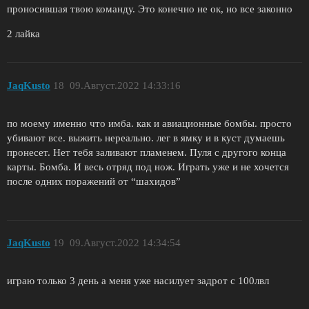
проносившая твою команду. Это конечно не ок, но все законно
2 лайка
JaqKusto
18
09.Август.2022 14:33:16
по моему именно что имба. как и авиационные бомбы. просто
убивают все. выжить нереально. лег в ямку и в куст думаешь
пронесет. Нет тебя заливают пламенем. Пуля с другого конца
карты. Бомба. И весь отряд под нож. Играть уже и не хочется
после одних поражений от “шахидов”
JaqKusto
19
09.Август.2022 14:34:54
играю только 3 день а меня уже насилует задрот с 100лвл