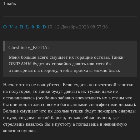
1 лайк
O_V_e_R_L_0_R_D
15
12.Декабрь.2023 08:57:38
Cheshirsky_KOTIA:
Меня больше всего смущает их горящие остовы. Танки
ОБЯЗАНЫ будут их спокойно давить или хотя бы
отшвыривать в сторону, чтобы проехать можно было.
Насчет этого не волнуйтесь. Если судить по ивентовой зенитки
на полуторке, то танки будут двигать их тушки даже не
останавливаясь (особенно забавно впечатывать их в стены что
бы они подлетали со всеми багованными спецэфектами движка).
Больше смущает что их дохлые тушки будут пожирать снаряды
и пули, создавая некий барьер, ну как сейчас пушки, где
стреляешь казалось бы в пустоту а попадаешь в невидимую
колизию пушки.