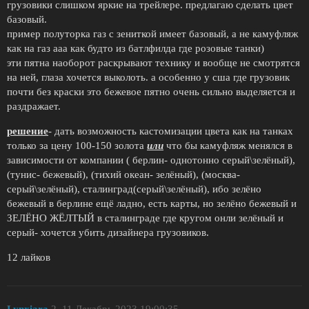
грузовики слишком яркие на трейлере. предлагаю сделать цвет
базовый.
пример полуторка газ с зениткой имеет базовый, а не камуфляж
как на газ ааа как будто из батлфилда где розовые танки)
эти пятна наоборот раскрывают технику и вообще не смотрятся
на ней, глаза хочется выколоть. а особенно у сша где грузовик
почти без краски это бежевое пятно очень сильно выделяется и
раздражает.
решение
- дать возможность кастомизации цвета как на танках
только за цену 100-150 золота
или
что бы камуфляж менялся в
зависимости от компании ( берлин- однотонно серый\зелёный),
(тунис- бежевый), (тихий океан- зелёный), (москва-
серый\зелёный), сталинград(серый\зелёный), ибо зелёно
бежевый в берлине ещё ладно, есть карты, но зелёно бежевый и
ЗЕЛЁНО ЖЁЛТЫЙ в сталинграде где кругом онли зелёный и
серый- хочется убить дизайнера грузовиков.
12 лайков
Lynxiara
2
11.Декабрь.2023 19:00:35