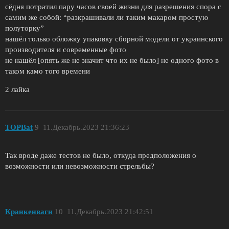
сёдня потратил пару часов своей жизни для разрешения спора с
самим же собой: “разкрашивали ли таким макаром простую
полуторку”
нашёл только обложку упаковку сборной модели от украинского
производителя и современные фото
не нашёл [опять же не значит что их не было] не одного фото в
таком камо того времени
2 лайка
TOPBat
9
11.Декабрь.2023 21:36:23
Так вроде даже тестов не было, откуда предположения о
возможности или невозможности стрельбы?
Кранкенвагн
10
11.Декабрь.2023 21:42:51