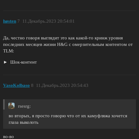
høsten
7
11.Декабрь.2023 20:54:01
Да, честно говоря выглядит это как какой-то кринж уровня
последних месяцев жизни H&G с омерзительным контентом от
TLM:
Шок-контент
VasoKolbaso
8
11.Декабрь.2023 20:54:43
rsesrg:
во вторых, я просто говорю что от их камуфляжа хочется
глаза выколоть
во-во