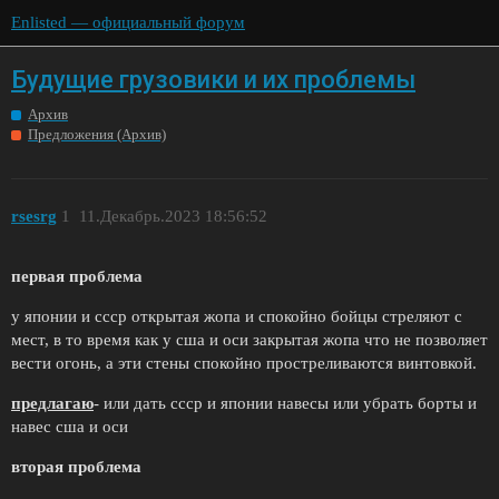
Enlisted — официальный форум
Будущие грузовики и их проблемы
Архив
Предложения (Архив)
rsesrg
1
11.Декабрь.2023 18:56:52
первая проблема
у японии и ссср открытая жопа и спокойно бойцы стреляют с
мест, в то время как у сша и оси закрытая жопа что не позволяет
вести огонь, а эти стены спокойно простреливаются винтовкой.
предлагаю
- или дать ссср и японии навесы или убрать борты и
навес сша и оси
вторая проблема