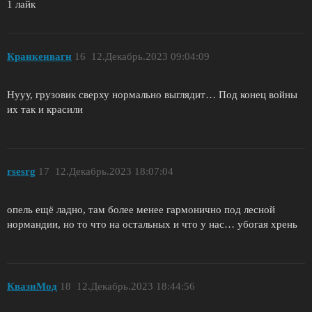
1 лайк
Кранкенвагн
16
12.Декабрь.2023 09:04:09
Нууу, грузовик сверху нормально выглядит… Под конец войны
их так и красили
rsesrg
17
12.Декабрь.2023 18:07:04
опель ещё ладно, там более менее гармонично под лесной
нормандии, но то что на остальных и что у нас… убогая хрень
КвазиМод
18
12.Декабрь.2023 18:44:56