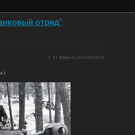
танковый отряд"
1
01.Февраль.2024 09:26:50
а )