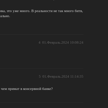
нка, это уже много. В реальности не так много битв,
мально.
4
01.Февраль.2024 10:08:24
5
01.Февраль.2024 11:14:35
, чем примат в консервной банке?