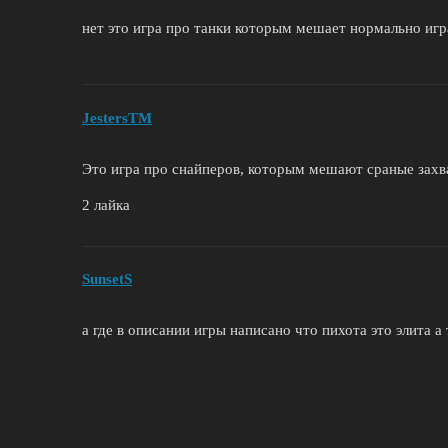
нет это игра про танки которым мешает нормально иг
JestersTM
Это игра про снайперов, которым мешают сраные захв
2 лайка
SunsetS
а где в описании игры написано что пихота это элита а