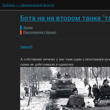
Enlisted — официальный форум
Бота на на втором танке "
Архив
Предложения (Архив)
SunsetS
А собственно почему у нас танк один а пехотинцев куч
танки не дейстоввали в одиночку