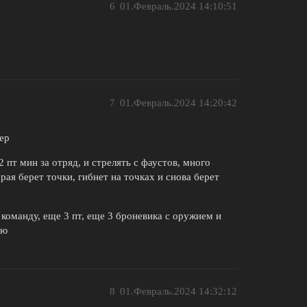
6
01.Февраль.2024 14:10:51
7
01.Февраль.2024 14:20:42
ер
2 пт мин за отряд, и стрелять с фаустов, много
орая берет точки, гибнет на точках и снова берет
команду, еще 3 пт, еще 3 броневика с оружием и
ую
8
01.Февраль.2024 14:32:12