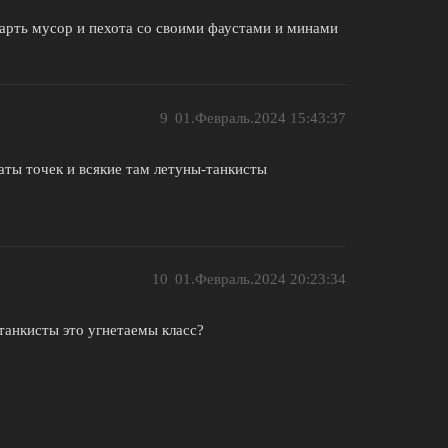
рарть мусор и пехота со своими фаустами и минами
9
01.Февраль.2024 15:43:37
аты точек и всякие там летуны-танкисты
10
01.Февраль.2024 20:23:34
 танкисты это угнетаемы класс?