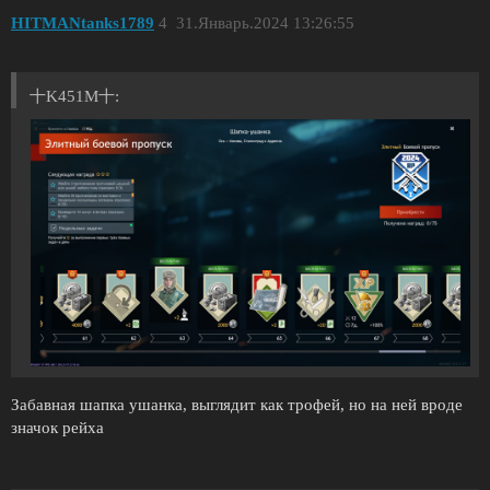
HITMANtanks1789
4
31.Январь.2024 13:26:55
十K451M十:
Забавная шапка ушанка, выглядит как трофей, но на ней вроде
значок рейха