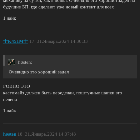
механику за сутки, как я понял. Очевидно это хороший задел на
будущие БП, где сделают уже новый контент для всех
1 лайк
十K451M十
17
31.Январь.2024 14:30:33
høsten:
Очевидно это хороший задел
ГОВНО ЭТО
кастомайз должен быть переделан, поштучные шапки это
нелепо
1 лайк
høsten
18
31.Январь.2024 14:37:48