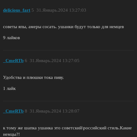
dеlіcіous_fаrt
5
31.Январь.2024 13:27:03
советы япы, амеры сосать. ушанки будут только для немцев
9 лайков
_CmeRTb
6
31.Январь.2024 13:27:05
Удобства и плюшки тока пиву.
1 лайк
_CmeRTb
8
31.Январь.2024 13:28:07
к тому же шапка ушанка это советский\российский стиль.Какие
немцы?!