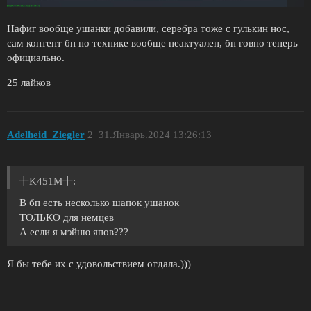
Нафиг вообще ушанки добавили, серебра тоже с гулькин нос,
сам контент бп по технике вообще неактуален, бп говно теперь
официально.
25 лайков
Adelheid_Ziegler
2
31.Январь.2024 13:26:13
十K451M十:
В бп есть несколько шапок ушанок
ТОЛЬКО для немцев
А если я мэйню япов???
Я бы тебе их с удовольствием отдала.)))