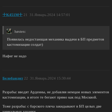
十K451M十
21
31.Январь.2024 14:57:01
høsten:
Появилась недостающая механика выдачи в БП предметов
кастомизации солдат)
Нафиг не надо
Белобандит
22
31.Январь.2024 15:30:44
Разрабы: вводят Арденны, не добавляя немцам новых элементов
кастомизации, в итоге те бегают прямо как под Москвой.
Тоже разрабы: с барского плеча закидывают в БП целых две
уникальных ушанки.