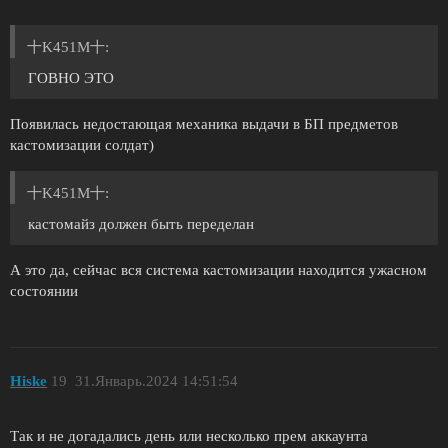
十K451M十:
ГОВНО ЭТО
Появилась недостающая механика выдачи в БП предметов
кастомизации солдат)
十K451M十:
кастомайз должен быть переделан
А это да, сейчас вся система кастомизации находится ужасном
состоянии
Hiske
19
31.Январь.2024 14:51:54
Так и не догадались день или несколько прем аккаунта