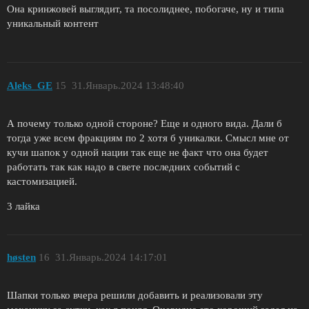
Она кринжовей выглядит, та посолиднее, побогаче, ну и типа
уникальный контент
Aleks_GE
15
31.Январь.2024 13:48:40
А почему только одной стороне? Еще и одного вида. Дали б
тогда уже всем фракциям по 2 хотя б уникалки. Смысл мне от
кучи шапок у одной нации так еще не факт что она будет
работать так как надо в свете последних событий с
кастомизацией.
3 лайка
høsten
16
31.Январь.2024 14:17:01
Шапки только вчера решили добавить и реализовали эту