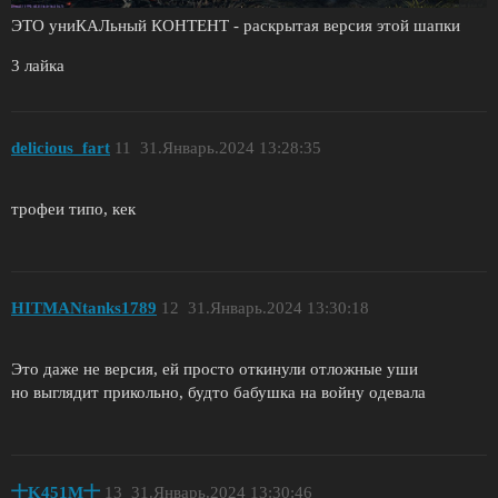
ЭТО униКАЛьный КОНТЕНТ - раскрытая версия этой шапки
3 лайка
dеlіcіous_fаrt
11
31.Январь.2024 13:28:35
трофеи типо, кек
HITMANtanks1789
12
31.Январь.2024 13:30:18
Это даже не версия, ей просто откинули отложные уши
но выглядит прикольно, будто бабушка на войну одевала
十K451M十
13
31.Январь.2024 13:30:46