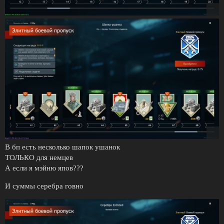
В бп есть несколько шапок ушанок
ТОЛЬКО для немцев
А если я мэйню япов???
И суммы серебра говно