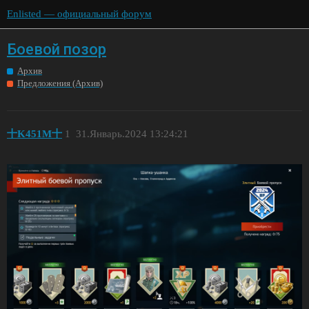
Enlisted — официальный форум
Боевой позор
Архив
Предложения (Архив)
十K451M十
1
31.Январь.2024 13:24:21