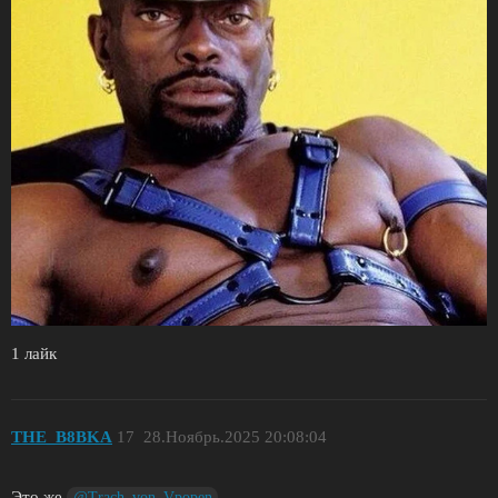
1 лайк
THE_B8BKA
17
28.Ноябрь.2025 20:08:04
Это же
@Trach_von_Vpopen