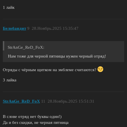
1 лайк
Белобандит
9
28.Ноябрь.2025 15:35:47
StrAnGe_ReD_FoX:
Нам тоже для черной пятницы нужен черный отряд!
Отряды с чёрным щитком на эмблеме считаются?
3 лайка
StrAnGe_ReD_FoX
11
28.Ноябрь.2025 15:51:31
В слове отряд нет буквы один!)
Да и без скидки, не черная пятница