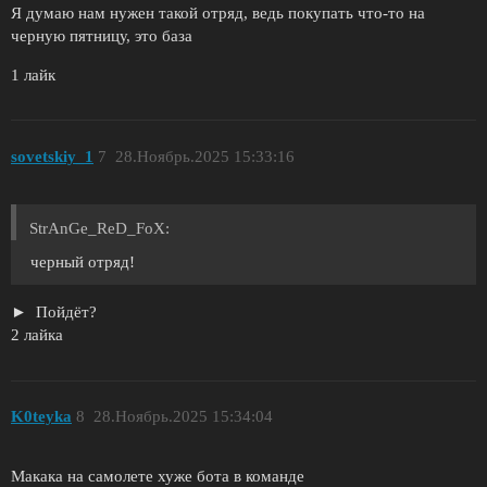
Я думаю нам нужен такой отряд, ведь покупать что-то на
черную пятницу, это база
1 лайк
sovetskiy_1
7
28.Ноябрь.2025 15:33:16
StrAnGe_ReD_FoX:
черный отряд!
Пойдёт?
2 лайка
K0teyka
8
28.Ноябрь.2025 15:34:04
Макака на самолете хуже бота в команде