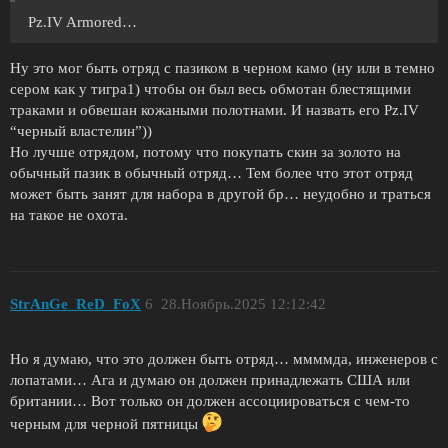
Pz.IV Armored…
Ну это мог быть отряд с пазиком в черном камо (ну или в темно
сером как у тигра1) чтобы он был весь обмотан блестящими
траками и обвешан кожаными полотнами. И назвать его Pz.IV
“черный властелин”))
Но лучше отрядом, потому что покупать скин за золото на
обычный пазик в обычный отряд… Тем более что этот отряд
может быть занят для набора в другой бр… неудобно и траться
на такое не охота.
StrAnGe_ReD_FoX
6
28.Ноябрь.2025 12:12:42
Но я думаю, что это должен быть отряд… ммммда, инженеров с
лопатами… Ага и думаю он должен принадлежать США или
британии… Вот только он должен ассоциироваться с чем-то
черным для черной пятницы