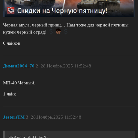
Черная акула, черный принц… Нам тоже для черной пятницы
нужен черный отряд!
6 лайков
Диман2004_70
2
28.Ноябрь.2025 11:52:48
МП-40 Чёрный.
1 лайк
JestersTM
3
28.Ноябрь.2025 11:52:48
StrAnGe_ReD_FoX: