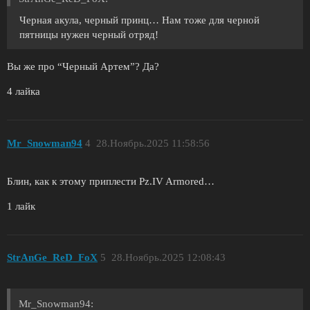
Черная акула, черный принц… Нам тоже для черной
пятницы нужен черный отряд!
Вы же про “Черный Артем”? Да?
4 лайка
Mr_Snowman94
4
28.Ноябрь.2025 11:58:56
Блин, как к этому приплести Pz.IV Armored…
1 лайк
StrAnGe_ReD_FoX
5
28.Ноябрь.2025 12:08:43
Mr_Snowman94: