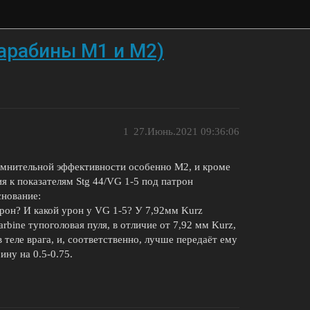
карабины М1 и М2)
1
27.Июнь.2021 09:36:06
омнительной эффективности особенно М2, и кроме
 к показателям Stg 44/VG 1-5 под патрон
снование:
урон? И какой урон у VG 1-5? У 7,92мм Kurz
rbine тупоголовая пуля, в отличие от 7,92 мм Kurz,
теле врага, и, соответственно, лучше передаёт ему
ну на 0.5-0.75.