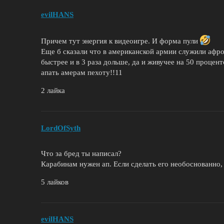
evilHANS
Причем тут энергия к видеоигре. И форма пули
Еще б сказали что в американской армии служили афро
быстрее и в 3 раза дольше, да и живучее на 50 процен
апать амерам пехоту!!11
2 лайка
LordOfSyth
Что за бред ты написал?
Карабинам нужен ап. Если сделать его необоснованно,
5 лайков
evilHANS