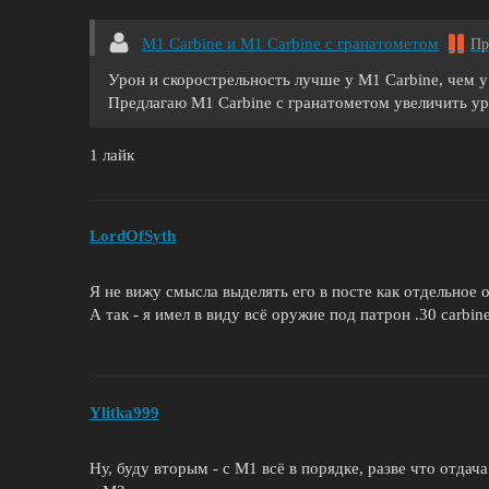
M1 Carbine и M1 Carbine с гранатометом
Пр
Урон и скорострельность лучше у M1 Carbine, чем у 
Предлагаю M1 Carbine с гранатометом увеличить ур
1 лайк
LordOfSyth
Я не вижу смысла выделять его в посте как отдельное 
А так - я имел в виду всё оружие под патрон .30 carbine
Ylitka999
Ну, буду вторым - с M1 всё в порядке, разве что отдач