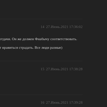
14
27.Июнь.2021 17:36:02
отдачи. Он же должен Фнабычу соответствовать.
т нравиться страдать. Все люди разные)
15
27.Июнь.2021 17:38:28
16
27.Июнь.2021 17:39:28