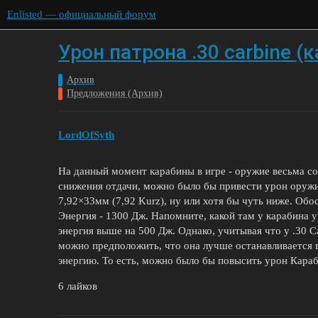
Enlisted — официальный форум
Урон патрона .30 carbine (
Архив
Предложения (Архив)
LordOfSyth
На данный момент карабины в игре - оружие весьма с
снижения отдачи, можно было бы привести урон оружия
7,92×33мм (7,92 Kurz), ну или хотя бы чуть ниже. Обо
Энергия - 1300 Дж. Напомните, какой там у карабина 
энергия выше на 500 Дж. Однако, учитывая что у .30 Ca
можно предположить, что она лучше останавливается в 
энергию. То есть, можно было бы повысить урон Караби
6 лайков