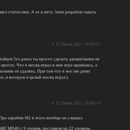
вел статистику. А ее и нету. Заем разрабов тыкать
5
27.Июнь.2021 10:03:31
бойцов 5го ранга ты просто сделать адекватными не
просто. Что я месяц играл и мне игра нравилась, а
елание её удалить. При том что я мог им денег
е, в которую я целый месяц играл.)
6
27.Июнь.2021 10:09:19
 Про карабин М2 я этого вообще не слышал.
ЖЕ МП40 с 9 уровня, поставили на 22 уровень.