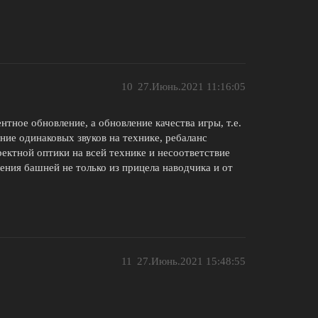
10
27.Июнь.2021 11:16:05
нтное обновление, а обновление качества игры, т.е.
ие одинаковых звуков на технике, ребаланс
ектной оптики на всей технике и несоответствие
ния башней не только из прицела наводчика и от
11
27.Июнь.2021 15:48:55