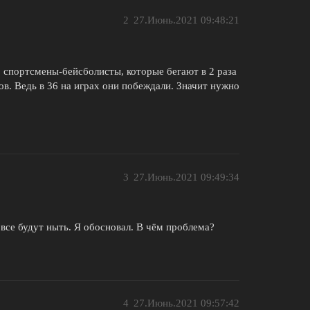
2
27.Июнь.2021 09:48:21
 спортсмены-бейсболисты, которые бегают в 2 раза
тов. Ведь в 36 на играх они побеждали. Значит нужно
3
27.Июнь.2021 09:49:34
 все будут ныть. Я обосновал. В чём проблема?
4
27.Июнь.2021 09:57:42