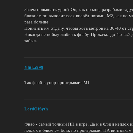
Зачем повышать урон? Он, как по мне, разрабами задум
ближнем он выносит всех вперёд ногами, М2, как по мне
раза больше.
Понизить им отдачу, чтобы хоть метров на 30-40 от ст
Никогда не пойму любви к фнабу. Прокачал до 4-х звёзд
забыл.
Ylitka999
Так фнаб в упор проигрывает М1
LordOfSyth
Фнаб - самый точный ПП в игре. Да и в близи неплох 
неплох в ближнем бою, но проигрывает ПА винтовкам 