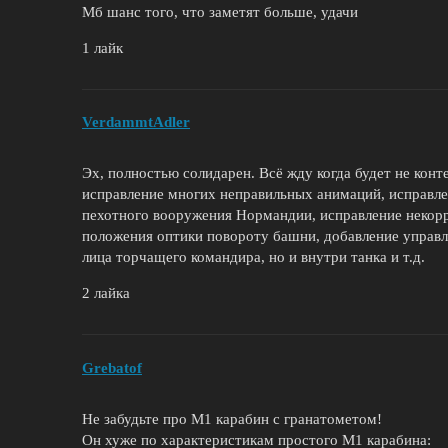
Мб шанс того, что заметят больше, удачи
1 лайк
VerdammtAdler
Эх, полностью солидарен. Всё жду когда будет не конте
исправление многих неправильных анимаций, исправлен
пехотного вооружения Нормандии, исправление некорр
положения оптики повороту башни, добавление управле
лица торчащего командира, но и внутри танка и т.д.
2 лайка
Grebatof
Не забудьте про M1 карабин с гранатометом!
Он хуже по характеристикам простого M1 карабина: