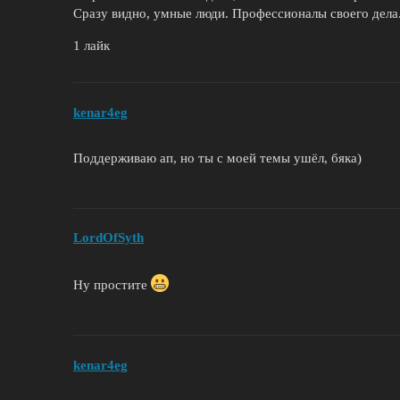
Сразу видно, умные люди. Профессионалы своего дела
1 лайк
kenar4eg
Поддерживаю ап, но ты с моей темы ушёл, бяка)
LordOfSyth
Ну простите
kenar4eg