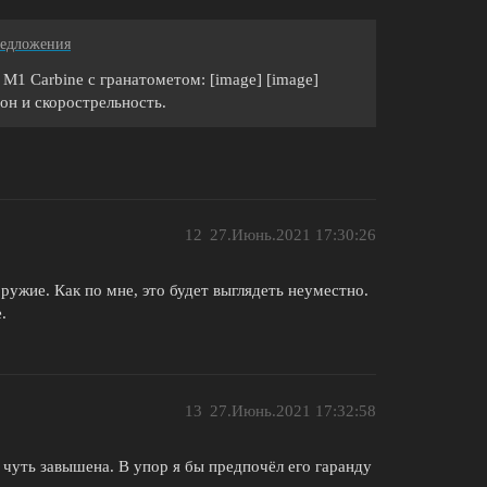
едложения
M1 Carbine с гранатометом: [image] [image]
он и скорострельность.
12
27.Июнь.2021 17:30:26
оружие. Как по мне, это будет выглядеть неуместно.
.
13
27.Июнь.2021 17:32:58
а чуть завышена. В упор я бы предпочёл его гаранду