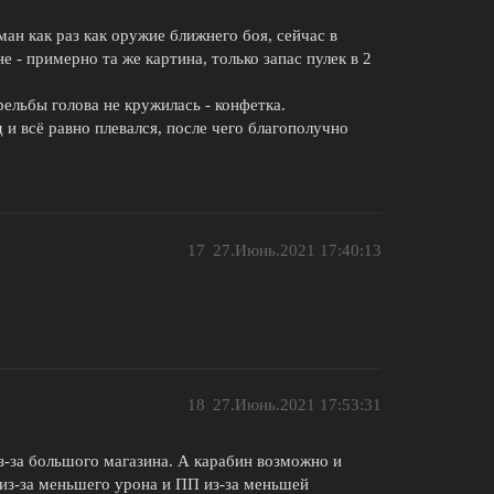
ан как раз как оружие ближнего боя, сейчас в
 - примерно та же картина, только запас пулек в 2
рельбы голова не кружилась - конфетка.
 и всё равно плевался, после чего благополучно
17
27.Июнь.2021 17:40:13
18
27.Июнь.2021 17:53:31
из-за большого магазина. А карабин возможно и
из-за меньшего урона и ПП из-за меньшей