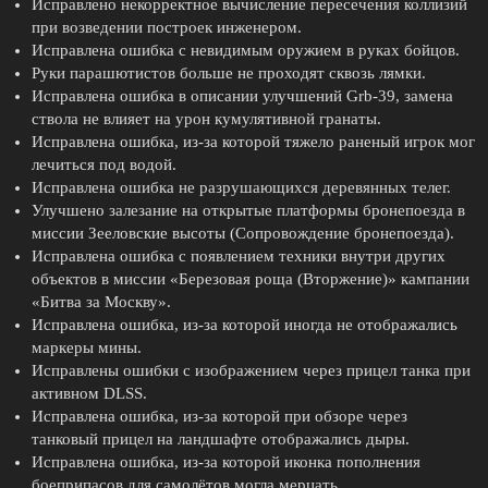
Исправлено некорректное вычисление пересечения коллизий
при возведении построек инженером.
Исправлена ошибка с невидимым оружием в руках бойцов.
Руки парашютистов больше не проходят сквозь лямки.
Исправлена ошибка в описании улучшений Grb-39, замена
ствола не влияет на урон кумулятивной гранаты.
Исправлена ошибка, из-за которой тяжело раненый игрок мог
лечиться под водой.
Исправлена ошибка не разрушающихся деревянных телег.
Улучшено залезание на открытые платформы бронепоезда в
миссии Зееловские высоты (Сопровождение бронепоезда).
Исправлена ошибка с появлением техники внутри других
объектов в миссии «Березовая роща (Вторжение)» кампании
«Битва за Москву».
Исправлена ошибка, из-за которой иногда не отображались
маркеры мины.
Исправлены ошибки с изображением через прицел танка при
активном DLSS.
Исправлена ошибка, из-за которой при обзоре через
танковый прицел на ландшафте отображались дыры.
Исправлена ошибка, из-за которой иконка пополнения
боеприпасов для самолётов могла мерцать.