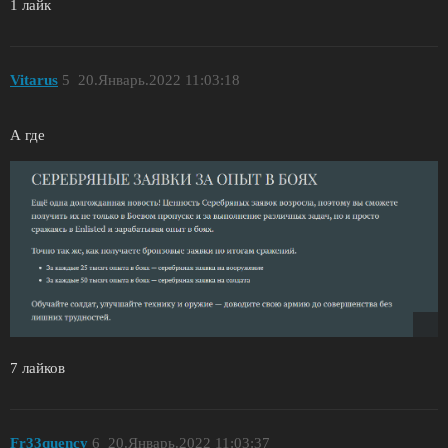
1 лайк
Vitarus
5
20.Январь.2022 11:03:18
А где
7 лайков
Fr33quency
6
20.Январь.2022 11:03:37