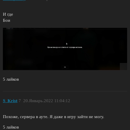
И где
Бои
5 лайков
S_Krist
7
20.Январь.2022 11:04:12
Похоже, сервера в ауте. Я даже в игру зайти не могу.
5 лайков