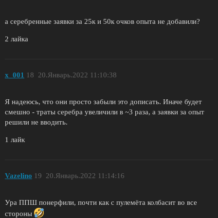
а серебренные заявки за 25к и 50к очков опыта не добавили?
2 лайка
x_001
18
20.Январь.2022 11:10:38
Я надеюсь, что они просто забыли это дописать. Иначе будет
смешно - траты серебра увеличили в ~3 раза, а заявки за опыт
решили не вводить.
1 лайк
Vazelino
19
20.Январь.2022 11:14:16
Ура ППШ понерфили, почти как с пулемёта колбасит во все
стороны