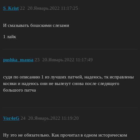
S_Krist
22
20.Январь.2022 11:17:25
И смазывать бошскими слезами
1 лайк
pushka_mausa
23
20.Январь.2022 11:17:49
судя по описанию 1 из лучших патчей, надеюсь, тк исправлены
косяки и надеюсь они не вылезут снова после следящего
большого патча
Vor4eG
24
20.Январь.2022 11:19:20
Ну это не обязательно. Как прочитал в одном историческом