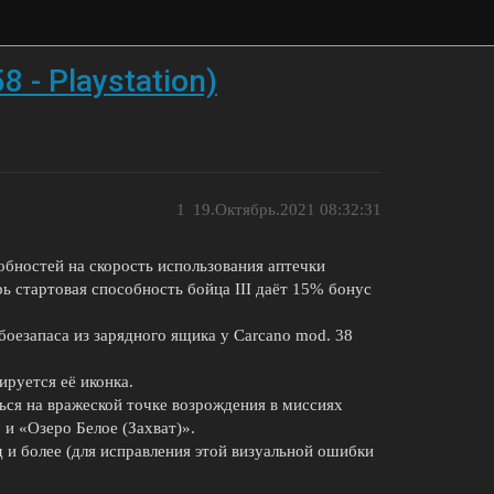
8 - Playstation)
1
19.Октябрь.2021 08:32:31
обностей на скорость использования аптечки
ь стартовая способность бойца III даёт 15% бонус
оезапаса из зарядного ящика у Carcano mod. 38
ируется её иконка.
ься на вражеской точке возрождения в миссиях
и «Озеро Белое (Захват)».
 и более (для исправления этой визуальной ошибки