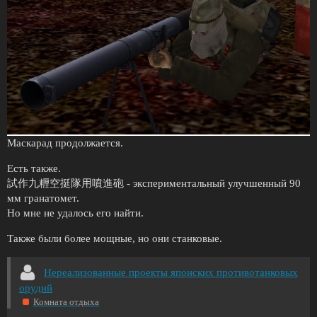
Маскарад продолжается.
Есть также.
試作九糎空挺隊用噴進砲 - экспериментальный улучшенный 90
мм гранатомет.
Но мне не удалось его найти.
Также были более мощные, но они станковые.
Нереализованные проекты японских противотанковых
орудий
Комната отдыха