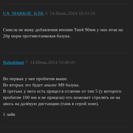
UA_MARKSE_KZK
5
14.Июнь.2024 16:31:33
Смисла не вижу добавления японии Тип4 90мм у них итак на
2бр норм противотанковая базука.
Babakhnut
7
14.Июнь.2024 16:46:41
Во первых у нее пробития выше.
Во вторых это будет аналог М9 базука.
В третьих у него есть прицел в отличие от тип 5 (у которого
пробитие 100 мм и не прицела) что поможет стрелять не на
авось на далёкую дистанцию (танк в серой зоне).
1 лайк