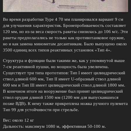
Во время разработки Type 4 70 мм планировался вариант 9 см
для улучшения характеристик. Бронепробиваемость составляет
120 мм, но из-за веса скорость ракеты снизилась до 106 м/с. Эти
ракеты предполагались не только как противотанковое оружие,
но и как замена минометам десантникам. Было выпущено около
3500 единиц всех типов реактивных установок «Тип 4».
Структура и функции были такими же, как у упомянутой выше
7-см реактивной пушки, но мощность была увеличена.
Существует три типа прототипов: Тип I имеет цилиндрический
ствол длиной 600 мм, Тип II имеет U-образный ствол длиной
600 мм и Тип III имеет цилиндрический ствол длиной 1800 мм.
В конечном итоге на вооружение был принят цилиндрический
ствол орудия длиной 1500 мм (1200 мм для выпускавшихся
позже ВДВ). К нему также прикреплена ножка ручного пулемета
Тип 99 для устойчивости при стрельбе.
Вес: около 12 кг
Дальность: максимум 1080 м, эффективная 50-100 м.