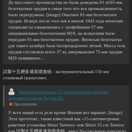
До массового производства не были доведены 81 и105-мм
безоткатные орудия в связи того что вся промышленность
было перегружена. [image] Опытное 81-мм безоткатное
орудие. Вскоре после того как в начале 1945 года японские
специалисты ознакомились с трофейными 57-мм
американскими безоткатками М18, на испытания было
передано 81-мм безоткатное орудие. Японская безоткатка
для такого калибра была беспрецедентно лёгкой. Масса тела
орудия составляла всего 37 кг, американское 75-мм орудие
М20 появившеес…
試製十五糎多連装噴進砲 - экспериментальный 150 мм
станковый гранатомет.
Экспериментальная 15-см реактивная система
залпового огня на Toyota KC
Предложения
У всех наций есть рсзо кроме Японии вот вариант. [image]
Этот прототип , также известный как «15-сантиметровая
ракетная установка Shisei Tarenso» или Shisei 15.cm Tarenso
или 試製十五糎多連装噴進砲 , имел 20-ствольную ракетную