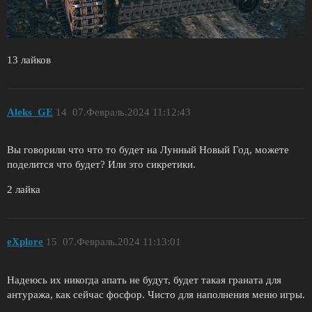
13 лайков
Aleks_GE
14
07.Февраль.2024 11:12:43
Вы говорили что что то будет на Лунный Новый Год, можете
поделится что будет? Или это сикретики.
2 лайка
eXplore
15
07.Февраль.2024 11:13:01
Надеюсь их никогда апать не будут, будет такая граната для
антуража, как сейчас фосфор. Чисто для наполнения меню игры.