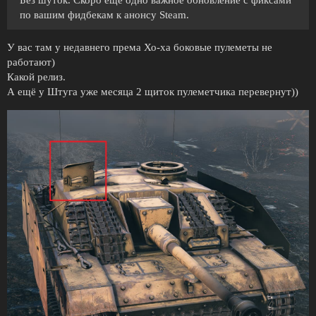
Без шуток. Скоро ещё одно важное обновление с фиксами
по вашим фидбекам к анонсу Steam.
У вас там у недавнего према Хо-ха боковые пулеметы не
работают)
Какой релиз.
А ещё у Штуга уже месяца 2 щиток пулеметчика перевернут))