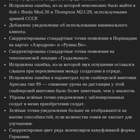
Исправлена ошибка, из-за которой невозможно было выйти в
бой с Breda Mod.30 и Thompson M21/28, используемыми
армией СССР.
Добавлено уведомление об использовании минимального
клиента.
Скорректированы стандартные точки появления в Нормандии
на картах «Аэродром» и «Руины Во».
Скорректированы стандартные точки появления на
тихоокеанской локации «Гуадалканал».
Исправлена ошибка, из-за которой звук оглушения оставался
слышен при переключении между солдатами в отряде.
Исправлена ошибка в параметрах пули снайперской винтовки
Арисака тип 99 — снижение урона на дистанции у этой
снайперской винтовки было более заметным, чем у аналогов.
Убраны зелёные точки-уведомления с заблокированных
солдат в меню приобретения солдат.
Зелёные точки-уведомления больше не отображаются на
кнопке способностей, если количества очков не хватает для
улучшения.
Скорректирован цвет ряда экземпляров камуфляжной формы
Германии.