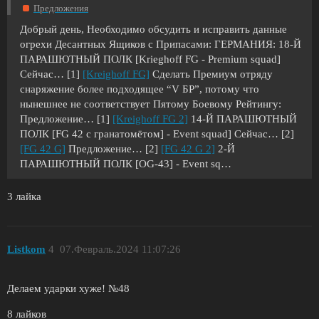
Предложения
Добрый день, Необходимо обсудить и исправить данные
огрехи Десантных Ящиков с Припасами: ГЕРМАНИЯ: 18-Й
ПАРАШЮТНЫЙ ПОЛК [Krieghoff FG - Premium squad]
Сейчас… [1]
[Kreighoff FG]
Сделать Премиум отряду
снаряжение более подходящее “V БР”, потому что
нынешнее не соответствует Пятому Боевому Рейтингу:
Предложение… [1]
[Kreighoff FG 2]
14-Й ПАРАШЮТНЫЙ
ПОЛК [FG 42 с гранатомётом] - Event squad] Сейчас… [2]
[FG 42 G]
Предложение… [2]
[FG 42 G 2]
2-Й
ПАРАШЮТНЫЙ ПОЛК [OG-43] - Event sq…
3 лайка
Listkom
4
07.Февраль.2024 11:07:26
Делаем ударки хуже! №48
8 лайков