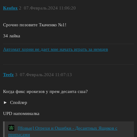
Keofox
2
07.Февраль.2024 11:06:20
Срочно позовите Ткаченко №1!
34 лайка
Автомат хорни не дает мне начать играть за немцев
Teefz
3
07.Февраль.2024 11:07:13
Когда фикс ирокезов у прем десанта сша?
Спойлер
UPD напоминалка
[Новые] Огрехи и Ошибки - Десантных Ящиков с
припасами