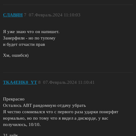
СЛАВЯН
7
07.Февраль.2024 11:10:03
Я уже знаю что он напишет.
Занерфили - но по тупому
и будет отчасти прав
Хм, ошибся)
TKA4EHK0_YT
8
07.Февраль.2024 11:10:41
Прекрасно
Осталось АВТ рандомную отдачу убрать
Я честно сомневался что с первого раза ударки понерфят
нормально, но по тому что я видел а дискорде, у вас
получилось, 10/10.
31 лайк