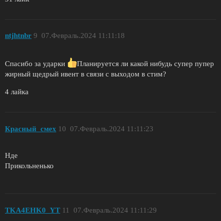
ntjhtnbr
9
07.Февраль.2024 11:11:18
Спасибо за ударки
Планируется ли какой нибудь супер пупер
жирный щедрый ивент в связи с выходом в стим?
4 лайка
Красный_смех
10
07.Февраль.2024 11:11:23
Нде
Прикольненько
TKA4EHK0_YT
11
07.Февраль.2024 11:11:29